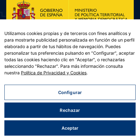
Utilizamos cookies propias y de terceros con fines analíticos y
para mostrarte publicidad personalizada en función de un perfil
elaborado a partir de tus hábitos de navegación. Puedes
personalizar tus preferencias pulsando en "Configurar", aceptar
todas las cookies haciendo clic en "Aceptar", o rechazarlas
seleccionando "Rechazar". Para más información consulta
Plan de Recuperación, Transformación y Resiliencia – Financiado por
nuestra
Política de Privacidad y Cookies
.
la Unión Europea << Next Generation EU>> Mecanismo de
Recuperación y resiliencia, establecido por el Reglamento (UE)
2021/241 del Parlamento Europeo y del Consejo, de 12 de febrero
Configurar
de 2021. Componente 11, Inversión 2 del PRTR gestionado por el
Ministerio de Política territorial.
Rechazar
Aviso legal
|
Política de privacidad
|
Política de cookies
|
Accesibilidad
|
Mapa web
| Desarrollado por
Tres
tristes
tigres
Aceptar