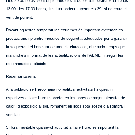
i les 20.00 hores, sent el pic més elevat de les temperatures entre les
13.00 i les 17.00 hores, fins i tot podent superar els 39° si no entra el
vent de ponent.
Davant aquestes temperatures extremes és important extremar les
precaucions i prendre mesures de seguretat adequades per a garantir
la seguretat i el benestar de tots els ciutadans, al mateix temps que
mantindre’s informat de les actualitzacions de l’AEMET i seguir les
recomanacions oficials.
Recomanacions
A la població se li recomana no realitzar activitats físiques, ni
esportives a l’aire lliure i sobretot en les hores de major intensitat de
calor i d’exposició al sol, romanent en llocs sota sostre o a l’ombra i
ventilats.
Si fora inevitable qualsevol activitat a l’aire lliure, és important la