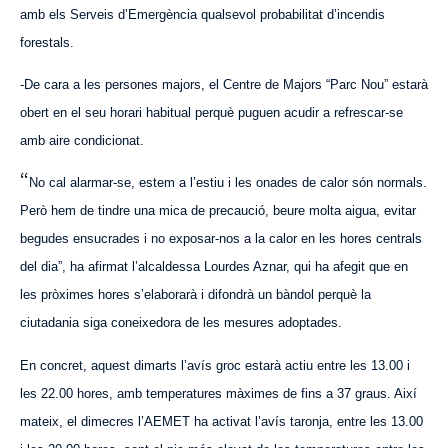
amb els Serveis d’Emergència qualsevol probabilitat d’incendis
forestals.
-De cara a les persones majors, el Centre de Majors “Parc Nou” estarà
obert en el seu horari habitual perquè puguen acudir a refrescar-se
amb aire condicionat.
“
No cal alarmar-se, estem a l’estiu i les onades de calor són normals.
Però hem de tindre una mica de precaució, beure molta aigua, evitar
begudes ensucrades i no exposar-nos a la calor en les hores centrals
del dia”, ha afirmat l’alcaldessa Lourdes Aznar, qui ha afegit que en
les pròximes hores s’elaborarà i difondrà un bàndol perquè la
ciutadania siga coneixedora de les mesures adoptades.
En concret, aquest dimarts l’a
vís
groc estarà actiu entre les 13.00 i
les 22.00 hores, amb temperatures màximes de fins a 37 graus. Així
mateix, el dimecres l’AEMET ha activat l’avís taronja, entre les 13.00