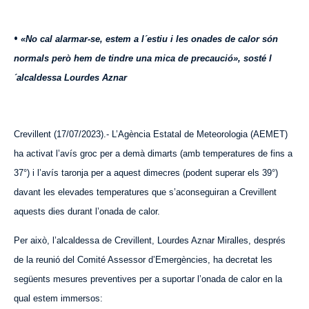
•
«No cal alarmar-se, estem a l´estiu i les onades de calor són
normals però hem de tindre un
a mica
de precaució», sosté l
´alcaldessa Lourdes Aznar
Crevillent (17/07/2023).- L’Agència Estatal de Meteorologia (AEMET)
ha activat l’avís groc per a demà dimarts (amb temperatures de fins a
37°) i l’avís taronja per a aquest dimecres (podent superar els 39°)
davant les elevades temperatures que s’aconseguiran a Crevillent
aquests dies durant l’onada de calor.
Per això, l’alcaldessa de Crevillent, Lo
u
rd
es
Aznar Miralles, després
de la reunió del Comité Assessor d’Emergències, ha decretat les
següents mesures preventives per a suportar l’onada de calor en la
qual estem immersos: