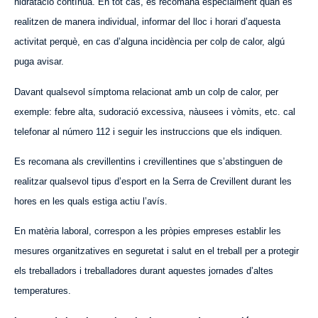
hidratació contínua. En tot cas, es recomana especialment quan es
realitzen de manera individual, informar del lloc i horari d’aquesta
activitat perquè, en cas d’alguna incidència per colp de calor, algú
puga avisar.
Davant qualsevol símptoma relacionat amb un colp de calor, per
exemple: febre alta, sudoració excessiva, nàusees i vòmits, etc. cal
telefonar al número 112 i seguir les instruccions que els indiquen.
Es recomana als crevillentins i crevillentines que s’abstinguen de
realitzar qualsevol tipus d’esport en la Serra de Crevillent durant les
hores en les quals estiga actiu l’avís.
En matèria laboral, correspon a les pròpies empreses establir les
mesures organitzatives en
seguretat
i salut en el treball per a protegir
els treballadors i treballadores durant aquestes jornades d’altes
temperatures.