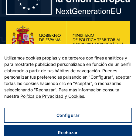
Utilizamos cookies propias y de terceros con fines analíticos y
para mostrarte publicidad personalizada en función de un perfil
elaborado a partir de tus hábitos de navegación. Puedes
personalizar tus preferencias pulsando en "Configurar", aceptar
todas las cookies haciendo clic en "Aceptar", o rechazarlas
seleccionando "Rechazar". Para más información consulta
Plan de Recuperación, Transformación y Resiliencia – Financiado por
nuestra
Política de Privacidad y Cookies
.
la Unión Europea << Next Generation EU>> Mecanismo de
Recuperación y resiliencia, establecido por el Reglamento (UE)
2021/241 del Parlamento Europeo y del Consejo, de 12 de febrero
Configurar
de 2021. Componente 11, Inversión 2 del PRTR gestionado por el
Ministerio de Política territorial.
Rechazar