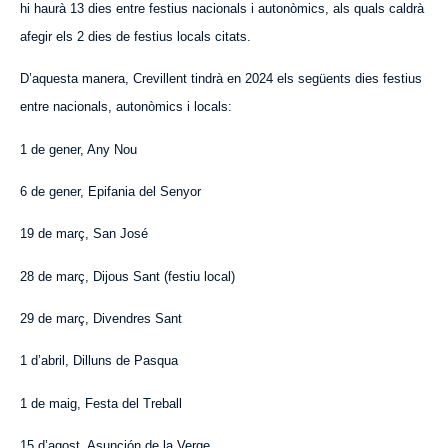
hi haurà 13 dies entre festius nacionals i autonòmics, als quals caldrà
afegir els 2 dies de festius locals citats.
D’aquesta manera, Crevillent tindrà en 2024 els següents dies festius
entre nacionals, autonòmics i locals:
1 de gener, Any Nou
6 de gener, Epifania del Senyor
19 de març, San José
28 de març, Dijous Sant (festiu local)
29 de març, Divendres Sant
1 d’abril, Dilluns de Pasqua
1 de maig, Festa del Treball
15 d’agost, Asunción de la Verge