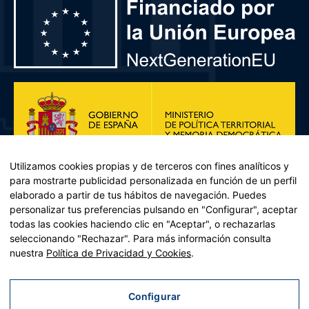
Utilizamos cookies propias y de terceros con fines analíticos y
para mostrarte publicidad personalizada en función de un perfil
elaborado a partir de tus hábitos de navegación. Puedes
personalizar tus preferencias pulsando en "Configurar", aceptar
todas las cookies haciendo clic en "Aceptar", o rechazarlas
seleccionando "Rechazar". Para más información consulta
Plan de Recuperación, Transformación y Resiliencia – Financiado por
nuestra
Política de Privacidad y Cookies
.
la Unión Europea << Next Generation EU>> Mecanismo de
Recuperación y resiliencia, establecido por el Reglamento (UE)
2021/241 del Parlamento Europeo y del Consejo, de 12 de febrero
Configurar
de 2021. Componente 11, Inversión 2 del PRTR gestionado por el