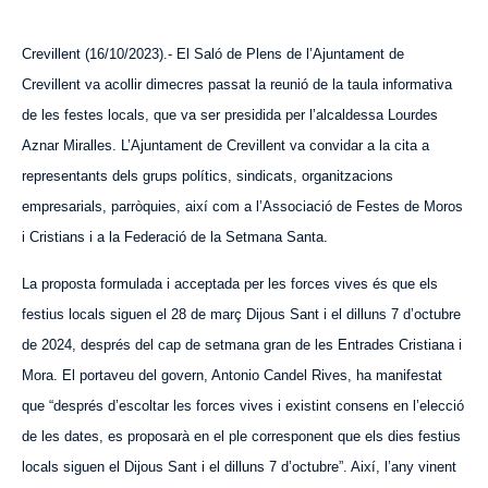
Crevillent (16/10/2023).- El Saló de Plens de l’Ajuntament de
Crevillent va acollir dimecres passat la reunió de la taula informativa
de les festes locals, que va ser presidida per l’alcaldessa Lourdes
Aznar Miralles. L’Ajuntament de Crevillent va convidar a la cita a
representants dels grups polítics, sindicats, organitzacions
empresarials, parròquies, així com a l’Associació de Festes de Moros
i Cristians i a la Federació de la Setmana Santa.
La proposta formulada i acceptada per les forces vives és que els
festius locals siguen el 28 de març Dijous Sant i el dilluns 7 d’octubre
de 2024, després del cap de setmana gran de les Entrades Cristiana i
Mora. El portaveu del govern, Antonio Candel Rives, ha manifestat
que “després d’escoltar les forces vives i existint consens en l’elecció
de les dates, es proposarà en el ple corresponent que els dies festius
locals siguen el Dijous Sant i el dilluns 7 d’octubre”. Així, l’any vinent