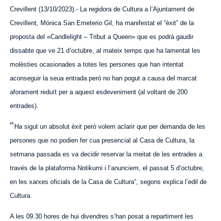
Crevillent (13/10/2023).- La regidora de Cultura a l’Ajuntament de
Crevillent, Mónica San Emeterio Gil, ha manifestat el “èxit” de la
proposta del «Candlelight – Tribut a Queen» que es podrà gaudir
dissabte que ve 21 d’octubre, al mateix temps que ha lamentat les
molèsties ocasionades a totes les persones que han intentat
aconseguir la seua entrada però no han pogut a causa del marcat
aforament reduït per a
aquest
esdeveniment (al voltant de 200
entrades).
“
Ha sigut un absolut èxit però volem aclarir que per demanda de les
persones que no podien fer cua presencial al Casa de Cultura, la
setmana passada es va decidir reservar la meitat de les entrades a
través de la plataforma Notikumi i l’anunciem, el passat 5 d’octubre,
en les xarxes oficials de la Casa de Cultura”, segons explica l’edil de
Cultura.
A les 09.30 hores de hui divendres s’han posat a repartiment les