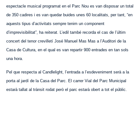
espectacle musical programat en el Parc Nou es van disposar un total
de 350 cadires i es van quedar buides unes 60 localitats, per tant, “e
n
aquests tipus
d’activitats sempre tenim un component
d’imprevisibilitat”, ha reiterat. L’edil també recorda el cas de l’últim
concert del tenor crevillet
í
José Manuel Mas M
a
s a l’Auditori de la
Casa de Cultura, en el qual es van repartir 900 entrades en tan sols
una hora.
Pel que respecta al Candlelight, l’entrada a l’esdeveniment serà a la
porta al jardí de la Casa del Parc. El carrer Vi
al
del Parc Municipal
estarà tal
lat
al trànsit rodat però el parc estarà obert a tot el públic.