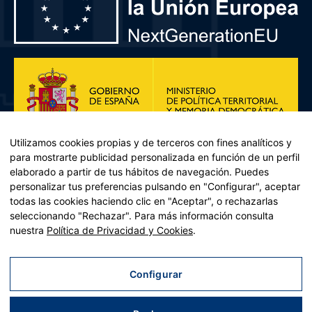
Utilizamos cookies propias y de terceros con fines analíticos y
para mostrarte publicidad personalizada en función de un perfil
elaborado a partir de tus hábitos de navegación. Puedes
personalizar tus preferencias pulsando en "Configurar", aceptar
todas las cookies haciendo clic en "Aceptar", o rechazarlas
seleccionando "Rechazar". Para más información consulta
Plan de Recuperación, Transformación y Resiliencia – Financiado por
nuestra
Política de Privacidad y Cookies
.
la Unión Europea << Next Generation EU>> Mecanismo de
Recuperación y resiliencia, establecido por el Reglamento (UE)
2021/241 del Parlamento Europeo y del Consejo, de 12 de febrero
Configurar
de 2021. Componente 11, Inversión 2 del PRTR gestionado por el
Ministerio de Política territorial.