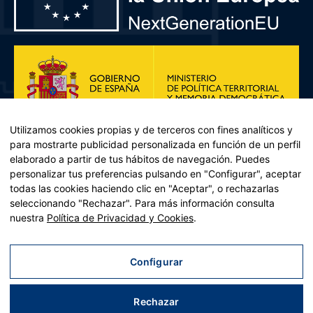
Utilizamos cookies propias y de terceros con fines analíticos y
para mostrarte publicidad personalizada en función de un perfil
elaborado a partir de tus hábitos de navegación. Puedes
personalizar tus preferencias pulsando en "Configurar", aceptar
todas las cookies haciendo clic en "Aceptar", o rechazarlas
seleccionando "Rechazar". Para más información consulta
Plan de Recuperación, Transformación y Resiliencia – Financiado por
nuestra
Política de Privacidad y Cookies
.
la Unión Europea << Next Generation EU>> Mecanismo de
Recuperación y resiliencia, establecido por el Reglamento (UE)
2021/241 del Parlamento Europeo y del Consejo, de 12 de febrero
Configurar
de 2021. Componente 11, Inversión 2 del PRTR gestionado por el
Ministerio de Política territorial.
Rechazar