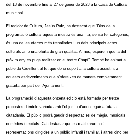
del 18 de novembre fins al 27 de gener de 2023 a la Casa de Cultura
municipal.
El regidor de Cultura, Jesús Ruiz, ha destacat que “Dins de la
programació cultural aquesta mostra és una fita, sense fer categories,
és una de les ofertes més treballades i un dels principals actes
culturals amb una oferta de gran qualitat. A més, esperem que la del
pròxim any es puga realitzar en el teatre Chapí”. També ha animat al
poble de Crevillent al fet que done suport a la cultura assistint a
aquests esdeveniments que s’ofereixen de manera completament
gratuïta per part de l’Ajuntament.
La programació d’aquesta onzena edició està formada per tretze
propostes d’índole variada amb l’objectiu d’aconseguir a tota la
ciutadania. El públic podrà gaudir d’espectacles de màgia, musicals,
comèdies i recitals. Cal destacar que es realitzaran huit
representacions dirigides a un públic infantil i familiar, i altres cinc per