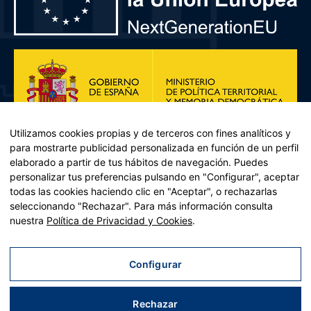
Utilizamos cookies propias y de terceros con fines analíticos y
para mostrarte publicidad personalizada en función de un perfil
elaborado a partir de tus hábitos de navegación. Puedes
personalizar tus preferencias pulsando en "Configurar", aceptar
todas las cookies haciendo clic en "Aceptar", o rechazarlas
seleccionando "Rechazar". Para más información consulta
Plan de Recuperación, Transformación y Resiliencia – Financiado por
nuestra
Política de Privacidad y Cookies
.
la Unión Europea << Next Generation EU>> Mecanismo de
Recuperación y resiliencia, establecido por el Reglamento (UE)
2021/241 del Parlamento Europeo y del Consejo, de 12 de febrero
Configurar
de 2021. Componente 11, Inversión 2 del PRTR gestionado por el
Ministerio de Política territorial.
Rechazar