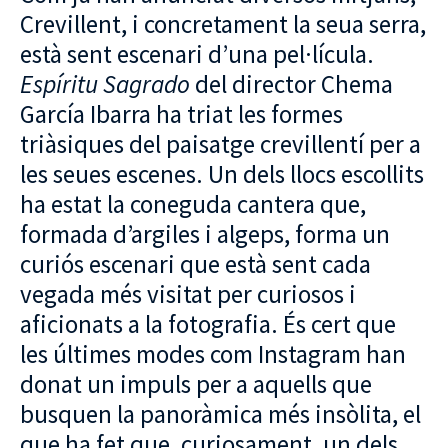
Crevillent, i concretament la seua serra,
està sent escenari d’una pel·lícula.
Espíritu Sagrado
del director Chema
García Ibarra ha triat les formes
triàsiques del paisatge crevillentí per a
les seues escenes. Un dels llocs escollits
ha estat la coneguda cantera que,
formada d’argiles i algeps, forma un
curiós escenari que està sent cada
vegada més visitat per curiosos i
aficionats a la fotografia. És cert que
les últimes modes com Instagram han
donat un impuls per a aquells que
busquen la panoràmica més insòlita, el
que ha fet que, curiosament, un dels