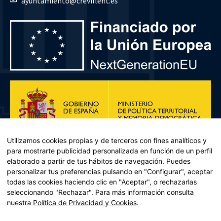
ayuntamiento@crevillent.es
Utilizamos cookies propias y de terceros con fines analíticos y
para mostrarte publicidad personalizada en función de un perfil
elaborado a partir de tus hábitos de navegación. Puedes
personalizar tus preferencias pulsando en "Configurar", aceptar
todas las cookies haciendo clic en "Aceptar", o rechazarlas
seleccionando "Rechazar". Para más información consulta
Plan de Recuperación, Transformación y Resiliencia – Financiado por
nuestra
Política de Privacidad y Cookies
.
la Unión Europea << Next Generation EU>> Mecanismo de