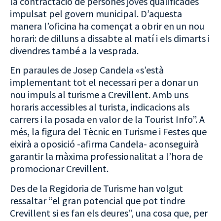
la contractació de persones joves qualificades
impulsat pel govern municipal. D’aquesta
manera l’oficina ha començat a obrir en un nou
horari: de dilluns a dissabte al matí i els dimarts i
divendres també a la vesprada.
En paraules de Josep Candela «s’està
implementant tot el necessari per a donar un
nou impuls al turisme a Crevillent. Amb uns
horaris accessibles al turista, indicacions als
carrers i la posada en valor de la Tourist Info”. A
més, la figura del Tècnic en Turisme i Festes que
eixirà a oposició -afirma Candela- aconseguirà
garantir la màxima professionalitat a l’hora de
promocionar Crevillent.
Des de la Regidoria de Turisme han volgut
ressaltar “el gran potencial que pot tindre
Crevillent si es fan els deures”, una cosa que, per