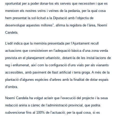
oportunitat per a poder donar-los els serveis que necessiten i que es
mereixen els nostres veïns i veïnes de la pedania, per la qual cosa
hem presentat la sol·licitud a la Diputació amb l’objectiu de
desenvolupar aquestes millores”, afirma la regidora de l’àrea, Noemí
Candela.
L’edil indica que la memòria presentada per l’Ajuntament recull
actuacions que consisteixen en l’adequació bàsica d’una zona verda
prevista en el planejament urbanístic, dotant-la de les instal·lacions de
reg i enllumenat, així com la configuració d’uns vials per als vianants
accessibles, amb paviment de llast artificial i terra groga. A més de la
plantació d’algunes espècies d’arbres amb la finalitat de dotar espais
d’ombra.
Noemí Candela ha volgut aclarir que l’execució del projecte i la seua
redacció aniria a càrrec de l’administració provincial, que podria
subvencionar fins al 100% de l’actuació; per la qual cosa, si es