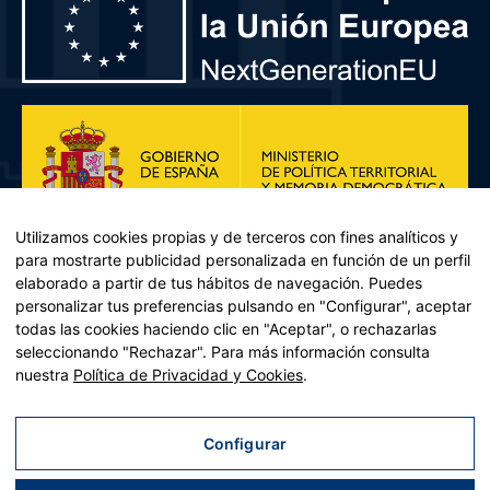
Utilizamos cookies propias y de terceros con fines analíticos y
para mostrarte publicidad personalizada en función de un perfil
elaborado a partir de tus hábitos de navegación. Puedes
personalizar tus preferencias pulsando en "Configurar", aceptar
todas las cookies haciendo clic en "Aceptar", o rechazarlas
seleccionando "Rechazar". Para más información consulta
Plan de Recuperación, Transformación y Resiliencia – Financiado por
nuestra
Política de Privacidad y Cookies
.
la Unión Europea << Next Generation EU>> Mecanismo de
Recuperación y resiliencia, establecido por el Reglamento (UE)
2021/241 del Parlamento Europeo y del Consejo, de 12 de febrero
Configurar
de 2021. Componente 11, Inversión 2 del PRTR gestionado por el
Ministerio de Política territorial.