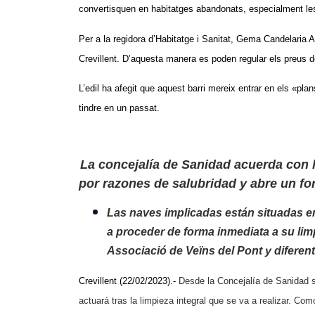
convertisquen en habitatges abandonats, especialment les
Per a la regidora d’Habitatge i Sanitat, Gema Candelaria As
Crevillent. D’aquesta manera es poden regular els preus de
L’edil ha afegit que aquest barri mereix entrar en els «pla
tindre en un passat.
La concejalía de Sanidad
acuerda
con
por
razones
de
salubridad
y
abre
un
fo
Las
naves
implicadas
están
situadas
e
a proceder de
forma inmediata a su limpi
Associació de Veïns del Pont
y diferen
Crevillent (22/02/2023).-
Desde la Concejalía de Sanidad s
actuará tras la limpieza integral que se va a realizar. Co