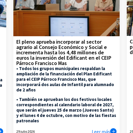
C
El pleno aprueba incorporar al sector
p
agrario al Consejo Económico y Social e
d
incrementa hasta los 4,48 millones de
euros la inversión del Edificant en el CEIP
Párroco Francisco Mas
• Todos los grupos municipales respaldan la
ampliación de la financiación del Plan Edificant
para el CEIP Párroco Francisco Mas, que
la
incorporará dos aulas de Infantil para alumnado
na
de 2 años
• También se aprueban los dos festivos locales
correspondientes al calendario laboral de 2027,
que serán el jueves 25 de marzo (Jueves Santo)
y el lunes 4 de octubre, con motivo de las fiestas
patronales
Leer más
29 julio 2026
29