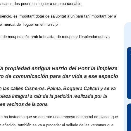
 cases, les posen en lloguer a un preu raonable.
encio, és important dotar de salubritat a un barri tan important per a
l mercat del lloguer en el municipi.
ns de recuperació» amb la finalitat de recuperar l’esplendor que va
la
propiedad
antigua
Barrio
del
Pont la
limpieza
ro
de
comunicación
para
dar vida a ese espacio
n
las
calles
Cisneros,
Palma,
Boquera Calvari
y
se va
eza integral a raíz de la petición realizada por la
tes vecinos de la zona
e ha instado a que se contrate una empresa de control de plagas que
mo añadido, también se va a proceder al sellado de las ventanas que