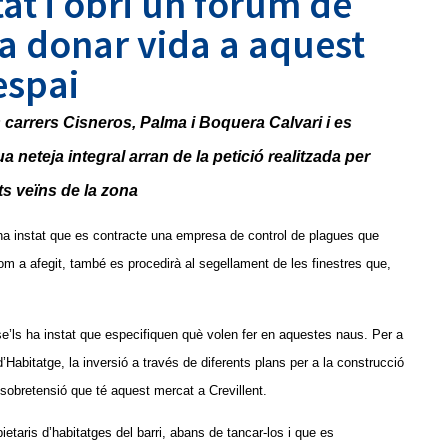
tat i obri un fòrum de
a donar vida a aquest
espai
 carrers Cisneros, Palma i Boquera Calvari i es
neteja integral arran de la petició realitzada per
ts veïns de la zona
s’ha instat que es contracte una empresa de control de plagues que
Com a afegit, també es procedirà al segellament de les finestres que,
se’ls ha instat que especifiquen què volen fer en aquestes naus. Per a
’Habitatge, la inversió a través de diferents plans per a la construcció
la sobretensió que té aquest mercat a Crevillent.
etaris d’habitatges del barri, abans de tancar-los i que es