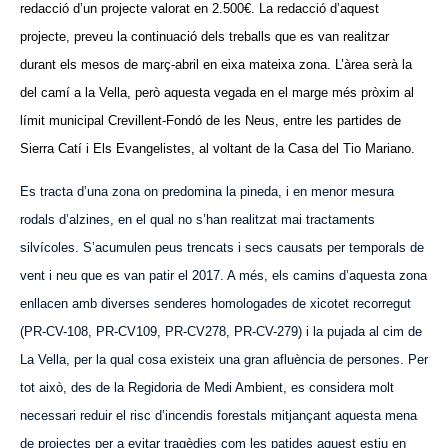
redacció d’un projecte valorat en 2.500€. La redacció d’aquest
projecte, preveu la continuació dels treballs que es van realitzar
durant els mesos de març-abril en eixa mateixa zona. L’àrea serà la
del camí a la Vella, però aquesta vegada en el marge més pròxim al
límit municipal Crevillent-Fondó de les Neus, entre les partides de
Sierra Catí i Els Evangelistes, al voltant de la Casa
del Tio Mariano
.
Es tracta d’una zona on predomina la pineda, i en menor mesura
rodals d’alzines, en el qual no s’han realitzat mai tractaments
silvícoles. S’acumulen peus trencats i secs causats per temporals de
vent i neu que es van patir el 2017. A més, els camins d’aquesta zona
enllacen amb diverses senderes homologades de xicotet recorregut
(PR-CV-108, PR-CV109, PR-CV278, PR-CV-279) i la pujada al cim de
La Vella, per la qual cosa existeix una gran afluència de persones. Per
tot això, des de la Regidoria de Medi Ambient, es considera molt
necessari reduir el risc d’incendis forestals mitjançant aquesta mena
de projectes per a evitar tragèdies com les patides aquest estiu en