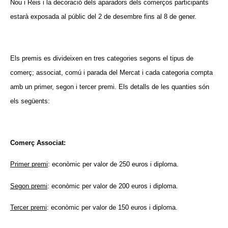
Nou i Reis i la decoració dels aparadors dels comerços participants
estarà exposada al públic del 2 de desembre fins al 8 de gener.
Els premis es divideixen en tres categories segons el tipus de
comerç; associat, comú i parada del Mercat i cada categoria compta
amb un primer, segon i tercer premi. Els detalls de les quanties són
els següents:
Comerç Associat:
Primer premi
: econòmic per valor de 250 euros i diploma.
Segon premi
: econòmic per valor de 200 euros i diploma.
Tercer premi
: econòmic per valor de 150 euros i diploma.