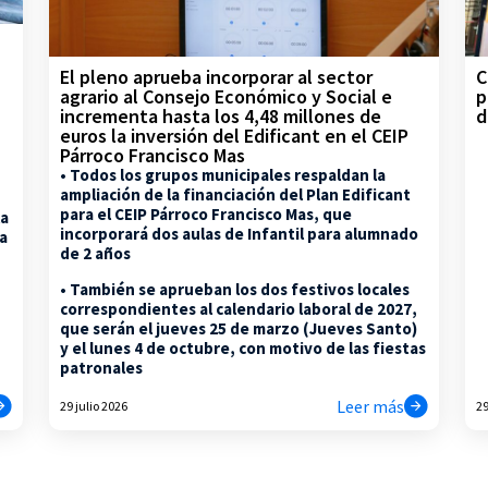
C
El pleno aprueba incorporar al sector
p
agrario al Consejo Económico y Social e
d
incrementa hasta los 4,48 millones de
euros la inversión del Edificant en el CEIP
Párroco Francisco Mas
• Todos los grupos municipales respaldan la
ampliación de la financiación del Plan Edificant
para el CEIP Párroco Francisco Mas, que
la
incorporará dos aulas de Infantil para alumnado
na
de 2 años
• También se aprueban los dos festivos locales
correspondientes al calendario laboral de 2027,
que serán el jueves 25 de marzo (Jueves Santo)
y el lunes 4 de octubre, con motivo de las fiestas
patronales
Leer más
29 julio 2026
29