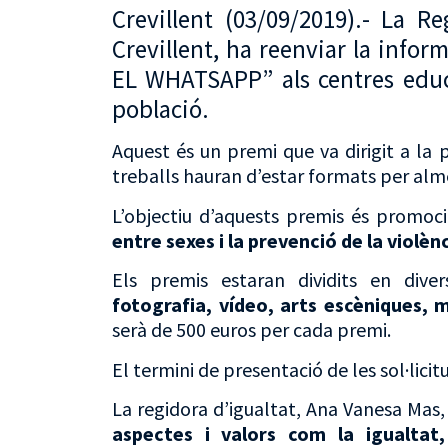
Crevillent (03/09/2019).- La R
Crevillent, ha reenviar la inf
EL WHATSAPP” als centres educ
població.
Aquest és un premi que va dirigit a la p
treballs hauran d’estar formats per alm
L’objectiu d’aquests premis és promoc
entre sexes i la prevenció de la violèn
Els premis estaran dividits en diver
fotografia, vídeo, arts escèniques, m
serà de 500 euros per cada premi.
El termini de presentació de les sol·licit
La regidora d’igualtat, Ana Vanesa Mas
aspectes i valors com la igualtat,