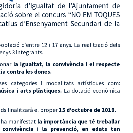
egidoria d’Igualtat de l’Ajuntament de
ormació sobre el concurs “NO EM TOQUES
atius d’Ensenyament Secundari de la
oblació d’entre 12 i 17 anys. La realització dels
enys 3 integrants.
ionar
la
igualtat, la convivència i el respecte
cia contra les dones.
ses categories i modalitats artístiques com:
úsica i arts plàstiques.
La dotació econòmica
uds finalitzarà el proper
15 d’octubre de 2019.
, ha manifestat
la importància que té treballar
 convivència i la prevenció, en edats tan