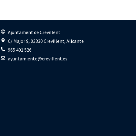
s
Ajuntament de Crevillent
C/ Major 9, 03330 Crevillent, Alicante
965 401 526
ayuntamiento@crevillent.es