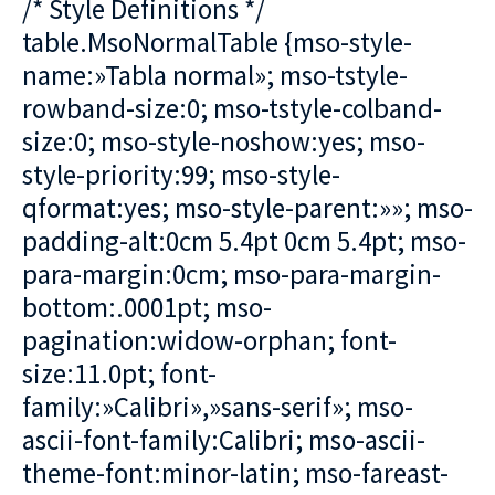
/* Style Definitions */
table.MsoNormalTable {mso-style-
name:»Tabla normal»; mso-tstyle-
rowband-size:0; mso-tstyle-colband-
size:0; mso-style-noshow:yes; mso-
style-priority:99; mso-style-
qformat:yes; mso-style-parent:»»; mso-
padding-alt:0cm 5.4pt 0cm 5.4pt; mso-
para-margin:0cm; mso-para-margin-
bottom:.0001pt; mso-
pagination:widow-orphan; font-
size:11.0pt; font-
family:»Calibri»,»sans-serif»; mso-
ascii-font-family:Calibri; mso-ascii-
theme-font:minor-latin; mso-fareast-