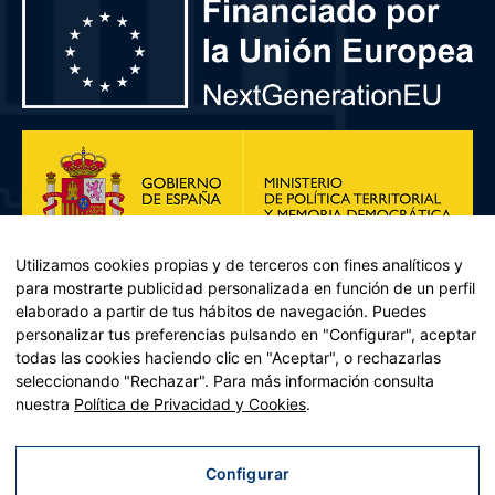
Utilizamos cookies propias y de terceros con fines analíticos y
para mostrarte publicidad personalizada en función de un perfil
elaborado a partir de tus hábitos de navegación. Puedes
personalizar tus preferencias pulsando en "Configurar", aceptar
todas las cookies haciendo clic en "Aceptar", o rechazarlas
seleccionando "Rechazar". Para más información consulta
Plan de Recuperación, Transformación y Resiliencia – Financiado por
nuestra
Política de Privacidad y Cookies
.
la Unión Europea << Next Generation EU>> Mecanismo de
Recuperación y resiliencia, establecido por el Reglamento (UE)
2021/241 del Parlamento Europeo y del Consejo, de 12 de febrero
Configurar
de 2021. Componente 11, Inversión 2 del PRTR gestionado por el