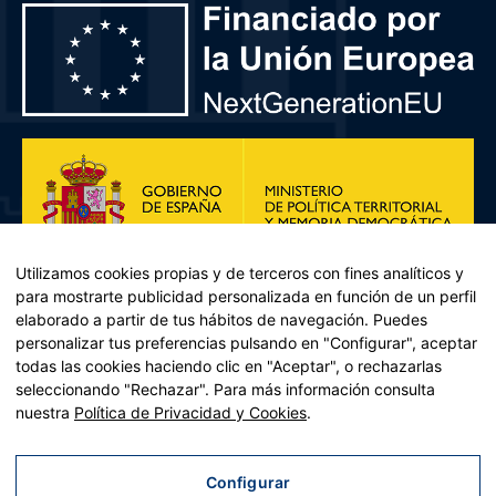
Utilizamos cookies propias y de terceros con fines analíticos y
para mostrarte publicidad personalizada en función de un perfil
elaborado a partir de tus hábitos de navegación. Puedes
personalizar tus preferencias pulsando en "Configurar", aceptar
todas las cookies haciendo clic en "Aceptar", o rechazarlas
seleccionando "Rechazar". Para más información consulta
Plan de Recuperación, Transformación y Resiliencia – Financiado por
nuestra
Política de Privacidad y Cookies
.
la Unión Europea << Next Generation EU>> Mecanismo de
Recuperación y resiliencia, establecido por el Reglamento (UE)
2021/241 del Parlamento Europeo y del Consejo, de 12 de febrero
Configurar