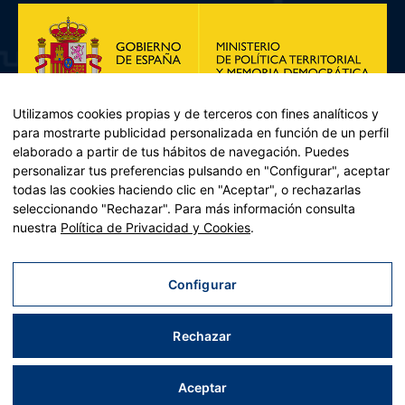
Utilizamos cookies propias y de terceros con fines analíticos y
para mostrarte publicidad personalizada en función de un perfil
elaborado a partir de tus hábitos de navegación. Puedes
personalizar tus preferencias pulsando en "Configurar", aceptar
todas las cookies haciendo clic en "Aceptar", o rechazarlas
seleccionando "Rechazar". Para más información consulta
Plan de Recuperación, Transformación y Resiliencia – Financiado por
nuestra
Política de Privacidad y Cookies
.
la Unión Europea << Next Generation EU>> Mecanismo de
Recuperación y resiliencia, establecido por el Reglamento (UE)
2021/241 del Parlamento Europeo y del Consejo, de 12 de febrero
Configurar
de 2021. Componente 11, Inversión 2 del PRTR gestionado por el
Ministerio de Política territorial.
Rechazar
Aviso legal
|
Política de privacidad
|
Política de cookies
|
Accesibilidad
|
Mapa web
| Desarrollado por
Tres
tristes
tigres
Aceptar