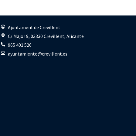
s
Ajuntament de Crevillent
C/ Major 9, 03330 Crevillent, Alicante
965 401 526
ayuntamiento@crevillent.es