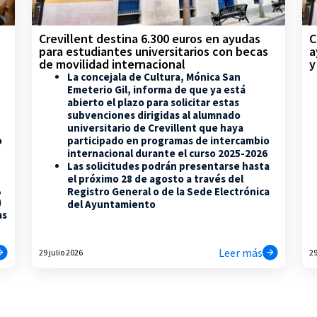
Crevillent destina 6.300 euros en ayudas
C
para estudiantes universitarios con becas
a
de movilidad internacional
y
La concejala de Cultura, Mónica San
Emeterio Gil, informa de que ya está
abierto el plazo para solicitar estas
subvenciones dirigidas al alumnado
universitario de Crevillent que haya
participado en programas de intercambio
o
internacional durante el curso 2025-2026
Las solicitudes podrán presentarse hasta
el próximo 28 de agosto a través del
,
Registro General o de la Sede Electrónica
)
del Ayuntamiento
as
Leer más
29 julio 2026
29