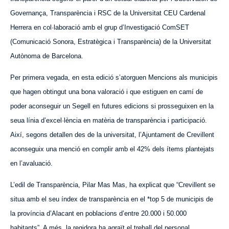
Governança, Transparència i RSC de la Universitat CEU Cardenal
Herrera en col·laboració amb el grup d’Investigació ComSET
(Comunicació Sonora, Estratègica i Transparència) de la Universitat
Autònoma de Barcelona.
Per primera vegada, en esta edició s’atorguen Mencions als municipis
que hagen obtingut una bona valoració i que estiguen en camí de
poder aconseguir un Segell en futures edicions si prosseguixen en la
seua línia d’excel·lència en matèria de transparència i participació.
Així, segons detallen des de la universitat, l’Ajuntament de Crevillent
aconseguix una menció en complir amb el 42% dels ítems plantejats
en l’avaluació.
L’edil de Transparència, Pilar Mas Mas, ha explicat que “Crevillent se
situa amb el seu índex de transparència en el *top 5 de municipis de
la província d’Alacant en poblacions d’entre 20.000 i 50.000
habitants”. A més, la regidora ha agraït el treball del personal