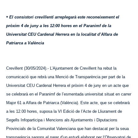
•
El consistori crevillentí arreplegarà este reconeixement el
pròxim 4 de juny a les 12:00 hores en el Paranimf de la
Universitat CEU Cardenal Herrera en la localitat d’Alfara de
Patriarca a València
Crevillent (30/05/2024).- L’Ajuntament de Crevillent ha rebut la
comunicació que rebrà una Menció de Transparència per part de la
Universitat CEU Cardenal Herrera el pròxim 4 de juny en un acte que
se celebrarà en el Paranimf de l’esmentada universitat situat en carrer
Major 61
a
Alfara de Patriarca (València). Este acte, que se celebrarà
a les 12.00 hores, suposa la VI Edició de l’Acte de Lliurament de
Segells Infoparticipa i Mencions als Ajuntaments i Diputacions
Provincials de la Comunitat Valenciana que han destacat per la seua
transparència segons el parer d’un estudi elaborat per l’Observatori de