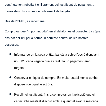
contínuament rebutjant el lliurament del justificant de pagament a
través dels dispositius de cobrament de targeta.
Des de l’OMIC, es recomana:
Comprovar que l’import introduït en el datàfon és el correcte. La còpia
ens pot ser útil per a portar un correcte control de les nostres
despeses.
Informar-se en la seua entitat bancària sobre l’opció d’enviar-li
un SMS cada vegada que es realitza un pagament amb
targeta.
Conservar el tiquet de compra. En molts establiments també
disposen de tiquet electrònic.
Recollir el justificant, fins a comprovar en l’aplicació que el
càrrec s’ha realitzat d’acord amb la quantitat exacta marcada