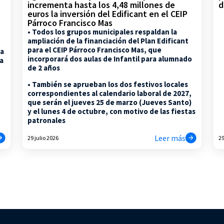
d
incrementa hasta los 4,48 millones de
euros la inversión del Edificant en el CEIP
Párroco Francisco Mas
• Todos los grupos municipales respaldan la
ampliación de la financiación del Plan Edificant
para el CEIP Párroco Francisco Mas, que
la
incorporará dos aulas de Infantil para alumnado
na
de 2 años
• También se aprueban los dos festivos locales
correspondientes al calendario laboral de 2027,
que serán el jueves 25 de marzo (Jueves Santo)
y el lunes 4 de octubre, con motivo de las fiestas
patronales
Leer más
29 julio 2026
29