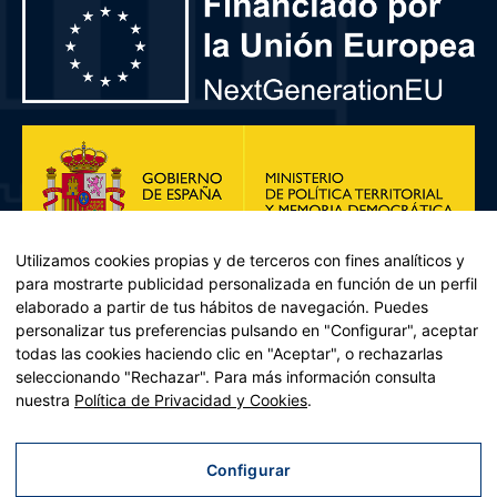
Utilizamos cookies propias y de terceros con fines analíticos y
para mostrarte publicidad personalizada en función de un perfil
elaborado a partir de tus hábitos de navegación. Puedes
personalizar tus preferencias pulsando en "Configurar", aceptar
todas las cookies haciendo clic en "Aceptar", o rechazarlas
seleccionando "Rechazar". Para más información consulta
Plan de Recuperación, Transformación y Resiliencia – Financiado por
nuestra
Política de Privacidad y Cookies
.
la Unión Europea << Next Generation EU>> Mecanismo de
Recuperación y resiliencia, establecido por el Reglamento (UE)
2021/241 del Parlamento Europeo y del Consejo, de 12 de febrero
Configurar
de 2021. Componente 11, Inversión 2 del PRTR gestionado por el