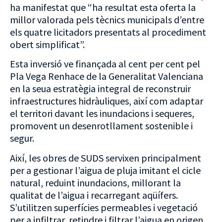
ha manifestat que “ha resultat esta oferta la
millor valorada pels tècnics municipals d’entre
els quatre licitadors presentats al procediment
obert simplificat”.
Esta inversió ve finançada al cent per cent pel
Pla Vega Renhace de la Generalitat Valenciana
en la seua estratègia integral de reconstruir
infraestructures hidràuliques, així com adaptar
el territori davant les inundacions i sequeres,
promovent un desenrotllament sostenible i
segur.
Així, les obres de SUDS servixen principalment
per a gestionar l’aigua de pluja imitant el cicle
natural, reduint inundacions, millorant la
qualitat de l’aigua i recarregant aqüífers.
S’utilitzen superfícies permeables i vegetació
per a infiltrar, retindre i filtrar l’aigua en origen,