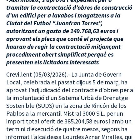
tramitar la contractació d’obres de construcció
d’un edifici per a lavabos i magatzems a la
Ciutat del Futbol “Juanfran Torres”,
autoritzant un gasto de 149.768,63 euros i
aprovant els plecs que conté el projecte que
hauran de regir la contractació mitjançant
procediment obert simplificat perquè es
presenten els licitadors interessats
Crevillent (05/03/2026).- La Junta de Govern
Local, celebrada el passat dijous 5 de març, ha
aprovat l’adjudicació del contracte d’obres per a
la implantació d’un Sistema Urbà de Drenatge
Sostenible (SUDS) en la zona de Rincón de los
Pablos a la mercantil Mistral 3000 S.L. per un
import total oferit de 385.204,58 euros i amb un
termini d’execució de quatre mesos, segons ha
informat l’alcaldessa Lourdes Aznar Miralles, qui