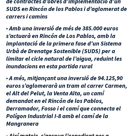
de contractes d’obres d’implementació d’un
SUDS en Rincón de los Pablos i d’aglomerat de
carrers i camins
•
Amb una inversió de més de 385.000 euros
s’actuarà en Rincón de Los Pablos, amb la
implantació de la primera fase d’un Sistema
Urbà de Drenatge Sostenible (SUDS) per a
limitar el cicle natural de l’aigua, reduint les
inundacions en esta
partida rural
•
A més, mitjançant una inversió de 94.125,90
euros s’aglomerarà un tram al carrer Carmen,
el Alt del Pelut, la Venta Alta, un camí
demandat en el Rincón de los Pablos,
Derramador, Fosso i el camí que connecta el
Polígon Industrial I-8 amb el camí de la
Mangranera
•
Així mateix, s’aprova l’expedient per a