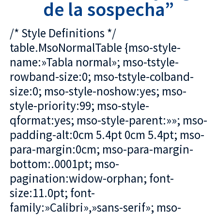
de la sospecha”
/* Style Definitions */
table.MsoNormalTable {mso-style-
name:»Tabla normal»; mso-tstyle-
rowband-size:0; mso-tstyle-colband-
size:0; mso-style-noshow:yes; mso-
style-priority:99; mso-style-
qformat:yes; mso-style-parent:»»; mso-
padding-alt:0cm 5.4pt 0cm 5.4pt; mso-
para-margin:0cm; mso-para-margin-
bottom:.0001pt; mso-
pagination:widow-orphan; font-
size:11.0pt; font-
family:»Calibri»,»sans-serif»; mso-