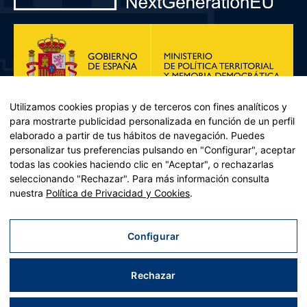
Utilizamos cookies propias y de terceros con fines analíticos y
para mostrarte publicidad personalizada en función de un perfil
elaborado a partir de tus hábitos de navegación. Puedes
personalizar tus preferencias pulsando en "Configurar", aceptar
todas las cookies haciendo clic en "Aceptar", o rechazarlas
seleccionando "Rechazar". Para más información consulta
Plan de Recuperación, Transformación y Resiliencia – Financiado por
nuestra
Política de Privacidad y Cookies
.
la Unión Europea << Next Generation EU>> Mecanismo de
Recuperación y resiliencia, establecido por el Reglamento (UE)
2021/241 del Parlamento Europeo y del Consejo, de 12 de febrero
Configurar
de 2021. Componente 11, Inversión 2 del PRTR gestionado por el
Ministerio de Política territorial.
Rechazar
Aviso legal
|
Política de privacidad
|
Política de cookies
|
Accesibilidad
|
Mapa web