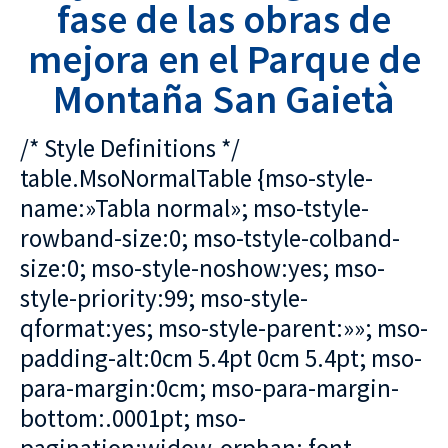
fase de las obras de
mejora en el Parque de
Montaña San Gaietà
/* Style Definitions */
table.MsoNormalTable {mso-style-
name:»Tabla normal»; mso-tstyle-
rowband-size:0; mso-tstyle-colband-
size:0; mso-style-noshow:yes; mso-
style-priority:99; mso-style-
qformat:yes; mso-style-parent:»»; mso-
padding-alt:0cm 5.4pt 0cm 5.4pt; mso-
para-margin:0cm; mso-para-margin-
bottom:.0001pt; mso-