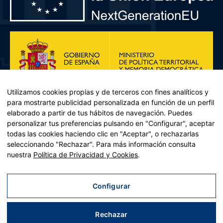
Utilizamos cookies propias y de terceros con fines analíticos y
para mostrarte publicidad personalizada en función de un perfil
elaborado a partir de tus hábitos de navegación. Puedes
personalizar tus preferencias pulsando en "Configurar", aceptar
todas las cookies haciendo clic en "Aceptar", o rechazarlas
seleccionando "Rechazar". Para más información consulta
Plan de Recuperación, Transformación y Resiliencia – Financiado por
nuestra
Política de Privacidad y Cookies
.
la Unión Europea << Next Generation EU>> Mecanismo de
Recuperación y resiliencia, establecido por el Reglamento (UE)
2021/241 del Parlamento Europeo y del Consejo, de 12 de febrero
Configurar
de 2021. Componente 11, Inversión 2 del PRTR gestionado por el
Ministerio de Política territorial.
Rechazar