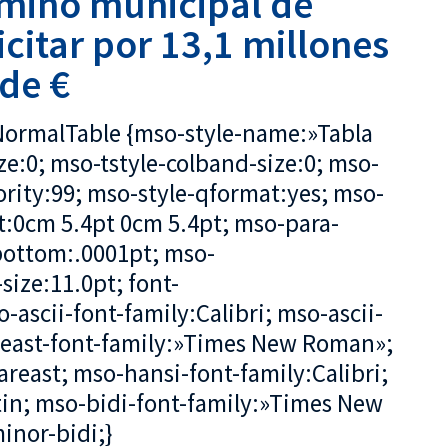
rmino municipal de
licitar por 13,1 millones
de €
soNormalTable {mso-style-name:»Tabla
e:0; mso-tstyle-colband-size:0; mso-
ority:99; mso-style-qformat:yes; mso-
t:0cm 5.4pt 0cm 5.4pt; mso-para-
ottom:.0001pt; mso-
ize:11.0pt; font-
o-ascii-font-family:Calibri; mso-ascii-
reast-font-family:»Times New Roman»;
reast; mso-hansi-font-family:Calibri;
in; mso-bidi-font-family:»Times New
nor-bidi;}