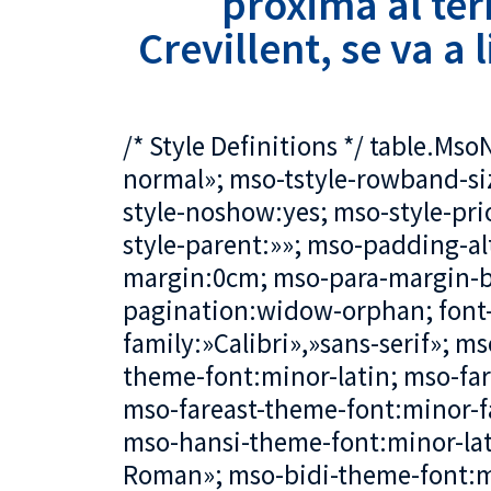
próxima al té
Crevillent, se va a 
/* Style Definitions */ table.M
normal»; mso-tstyle-rowband-siz
style-noshow:yes; mso-style-pri
style-parent:»»; mso-padding-al
margin:0cm; mso-para-margin-b
pagination:widow-orphan; font-s
family:»Calibri»,»sans-serif»; ms
theme-font:minor-latin; mso-fa
mso-fareast-theme-font:minor-fa
mso-hansi-theme-font:minor-lat
Roman»; mso-bidi-theme-font:mi