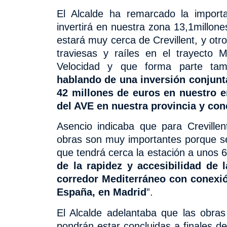
El Alcalde ha remarcado la impor
invertirá en nuestra zona 13,1millon
estará muy cerca de Crevillent, y otr
traviesas y raíles en el trayecto 
Velocidad y que forma parte tamb
hablando de una inversión conjunt
42 millones de euros en nuestro en
del AVE en nuestra provincia y co
Asencio indicaba que para Creville
obras son muy importantes porque se
que tendrá cerca la estación
a unos 6
de
la rapidez y accesibilidad de 
corredor Mediterráneo con conexi
España, en Madrid
”.
El Alcalde adelantaba que
las obras
pondrán estar concluidas a finales d