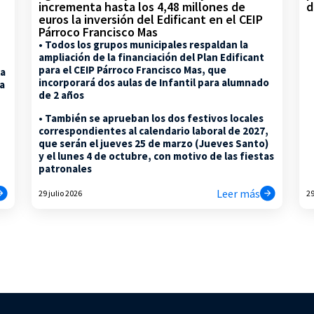
d
incrementa hasta los 4,48 millones de
euros la inversión del Edificant en el CEIP
Párroco Francisco Mas
• Todos los grupos municipales respaldan la
ampliación de la financiación del Plan Edificant
para el CEIP Párroco Francisco Mas, que
la
incorporará dos aulas de Infantil para alumnado
na
de 2 años
• También se aprueban los dos festivos locales
correspondientes al calendario laboral de 2027,
que serán el jueves 25 de marzo (Jueves Santo)
y el lunes 4 de octubre, con motivo de las fiestas
patronales
Leer más
29 julio 2026
29