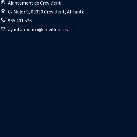
s
Ajuntament de Crevillent
C/ Major 9, 03330 Crevillent, Alicante
965 401 526
ayuntamiento@crevillent.es