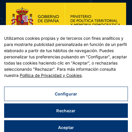
Utilizamos cookies propias y de terceros con fines analíticos y
para mostrarte publicidad personalizada en función de un perfil
elaborado a partir de tus hábitos de navegación. Puedes
personalizar tus preferencias pulsando en "Configurar", aceptar
todas las cookies haciendo clic en "Aceptar", o rechazarlas
seleccionando "Rechazar". Para más información consulta
Plan de Recuperación, Transformación y Resiliencia – Financiado por
nuestra
Política de Privacidad y Cookies
.
la Unión Europea << Next Generation EU>> Mecanismo de
Recuperación y resiliencia, establecido por el Reglamento (UE)
2021/241 del Parlamento Europeo y del Consejo, de 12 de febrero
Configurar
de 2021. Componente 11, Inversión 2 del PRTR gestionado por el
Ministerio de Política territorial.
Rechazar
Aviso legal
|
Política de privacidad
|
Política de cookies
|
Accesibilidad
|
Mapa web
| Desarrollado por
Tres
tristes
tigres
Aceptar