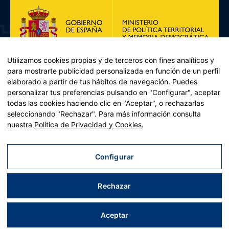
Utilizamos cookies propias y de terceros con fines analíticos y
para mostrarte publicidad personalizada en función de un perfil
elaborado a partir de tus hábitos de navegación. Puedes
personalizar tus preferencias pulsando en "Configurar", aceptar
todas las cookies haciendo clic en "Aceptar", o rechazarlas
seleccionando "Rechazar". Para más información consulta
Plan de Recuperación, Transformación y Resiliencia – Financiado por
nuestra
Política de Privacidad y Cookies
.
la Unión Europea << Next Generation EU>> Mecanismo de
Recuperación y resiliencia, establecido por el Reglamento (UE)
2021/241 del Parlamento Europeo y del Consejo, de 12 de febrero
Configurar
de 2021. Componente 11, Inversión 2 del PRTR gestionado por el
Ministerio de Política territorial.
Rechazar
Aviso legal
|
Política de privacidad
|
Política de cookies
|
Accesibilidad
|
Mapa web
| Desarrollado por
Tres
tristes
tigres
Aceptar