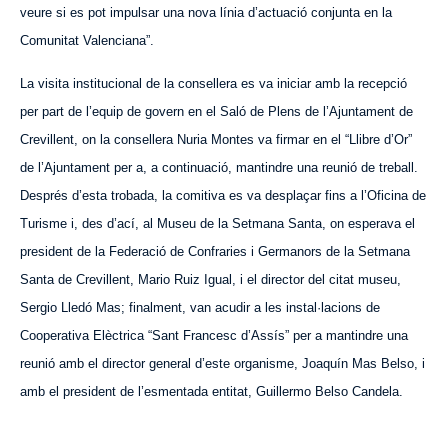
veure si es pot impulsar una nova línia d’actuació conjunta en la
Comunitat Valenciana”.
La visita institucional de la consellera es va iniciar amb la recepció
per part de l’equip de govern en el Saló de Plens de l’Ajuntament de
Crevillent, on la consellera Nuria Montes va firmar en el “Llibre d’Or”
de l’Ajuntament per a, a continuació, mantindre una reunió de treball.
Després d’esta trobada, la comitiva es va desplaçar fins a l’Oficina de
Turisme i, des d’ací, al Museu de la Setmana Santa, on esperava el
president de la Federació de Confraries i Germanors de la Setmana
Santa de Crevillent, Mario Ruiz Igual, i el director del citat museu,
Sergio Lledó Mas; finalment, van acudir a les instal·lacions de
Cooperativa Elèctrica “Sant Francesc d’Assís” per a mantindre una
reunió amb el director general d’este organisme, Joaquín Mas Belso, i
amb el president de l’esmentada entitat, Guillermo Belso Candela.