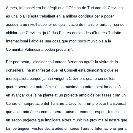
A més, la consellera ha afegit que “l’Oficina de Turisme de Crevillent
és una joia i s’està treballant en la millora contínua per a poder
accedir a un nivell superior de qualificació de municipi turístic, sense
oblidar que Crevillent ja té dos Festes declarades d’Interés Turístic
Internacional i això és una cosa que molt pocs municipis a la
Comunitat Valenciana poden presumir”.
Per part seua, l’alcaldessa Lourdes Aznar ha agraït la visita de la
consellera i ha manifestat que “el Consell està demostrant que és
municipalista perquè ja han vingut a Crevillent quatre consellers i
quatre secretaris autonòmics”. La màxima autoritat local ha conclòs
en avançar que “s’ha plantejat un projecte ambiciós per fases com un
Centre d’Interpretació del Turisme a Crevillent, un projecte transversal
que abastaria àrees com la serra, turisme, comerç, esport, festes… i
un segon projecte que implicara altres municipis pròxims al nostre que
també tinguen Festes declarades d’Interés Turístic Internacional per a