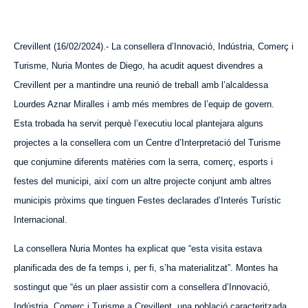
Crevillent (16/02/2024).- La consellera d’Innovació, Indústria, Comerç i
Turisme, Nuria Montes de Diego, ha acudit
aquest
divendres a
Crevillent per a mantindre una reunió de treball amb l’alcaldessa
Lourdes Aznar Miralles i amb més membres de l’equip de govern.
Esta trobada ha servit perquè l’executiu local plantejara alguns
projectes a la consellera com un Centre d’Interpretació del Turisme
que conjumine diferents matèries com la serra, comerç, esports i
festes del municipi, així com un altre projecte conjunt amb altres
municipis pròxims que tinguen Festes declarades d’Interés Turístic
Internacional.
La consellera Nuria Montes ha explicat que “esta visita estava
planificada des de fa temps i, per fi, s’ha materialitzat”. Montes ha
sostingut que “és un plaer assistir com a consellera d’Innovació,
Indústria, Comerç i Turisme a Crevillent, una població caracteritzada