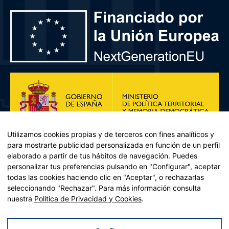
Utilizamos cookies propias y de terceros con fines analíticos y
para mostrarte publicidad personalizada en función de un perfil
elaborado a partir de tus hábitos de navegación. Puedes
personalizar tus preferencias pulsando en "Configurar", aceptar
todas las cookies haciendo clic en "Aceptar", o rechazarlas
seleccionando "Rechazar". Para más información consulta
Plan de Recuperación, Transformación y Resiliencia – Financiado por
nuestra
Política de Privacidad y Cookies
.
la Unión Europea << Next Generation EU>> Mecanismo de
Recuperación y resiliencia, establecido por el Reglamento (UE)