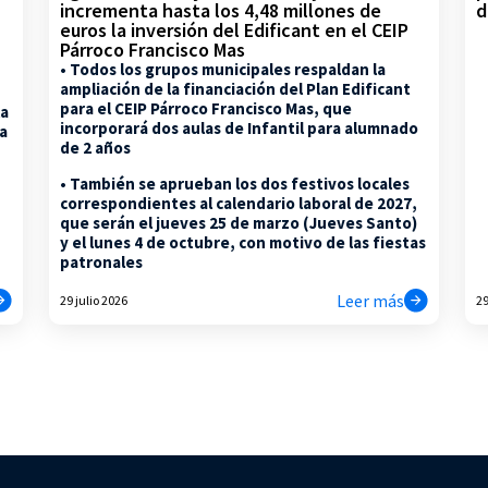
d
incrementa hasta los 4,48 millones de
euros la inversión del Edificant en el CEIP
Párroco Francisco Mas
• Todos los grupos municipales respaldan la
ampliación de la financiación del Plan Edificant
para el CEIP Párroco Francisco Mas, que
la
incorporará dos aulas de Infantil para alumnado
na
de 2 años
• También se aprueban los dos festivos locales
correspondientes al calendario laboral de 2027,
que serán el jueves 25 de marzo (Jueves Santo)
y el lunes 4 de octubre, con motivo de las fiestas
patronales
Leer más
29 julio 2026
29