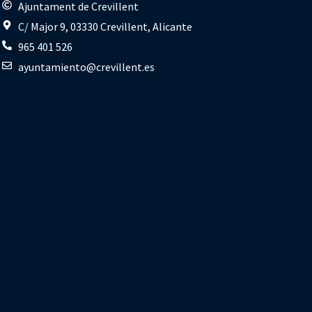
s
Ajuntament de Crevillent
C/ Major 9, 03330 Crevillent, Alicante
965 401 526
ayuntamiento@crevillent.es