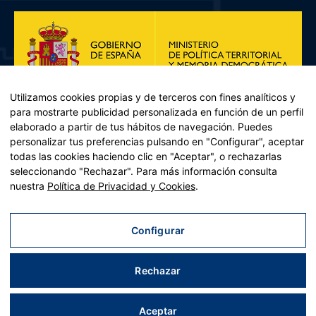
Utilizamos cookies propias y de terceros con fines analíticos y
para mostrarte publicidad personalizada en función de un perfil
elaborado a partir de tus hábitos de navegación. Puedes
personalizar tus preferencias pulsando en "Configurar", aceptar
todas las cookies haciendo clic en "Aceptar", o rechazarlas
seleccionando "Rechazar". Para más información consulta
Plan de Recuperación, Transformación y Resiliencia – Financiado por
nuestra
Política de Privacidad y Cookies
.
la Unión Europea << Next Generation EU>> Mecanismo de
Recuperación y resiliencia, establecido por el Reglamento (UE)
2021/241 del Parlamento Europeo y del Consejo, de 12 de febrero
Configurar
de 2021. Componente 11, Inversión 2 del PRTR gestionado por el
Ministerio de Política territorial.
Rechazar
Aviso legal
|
Política de privacidad
|
Política de cookies
|
Accesibilidad
|
Mapa web
| Desarrollado por
Tres
tristes
tigres
Aceptar