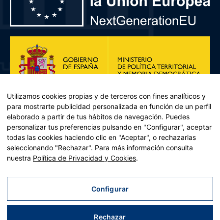
Utilizamos cookies propias y de terceros con fines analíticos y
para mostrarte publicidad personalizada en función de un perfil
elaborado a partir de tus hábitos de navegación. Puedes
personalizar tus preferencias pulsando en "Configurar", aceptar
todas las cookies haciendo clic en "Aceptar", o rechazarlas
seleccionando "Rechazar". Para más información consulta
Plan de Recuperación, Transformación y Resiliencia – Financiado por
nuestra
Política de Privacidad y Cookies
.
la Unión Europea << Next Generation EU>> Mecanismo de
Recuperación y resiliencia, establecido por el Reglamento (UE)
2021/241 del Parlamento Europeo y del Consejo, de 12 de febrero
Configurar
de 2021. Componente 11, Inversión 2 del PRTR gestionado por el
Ministerio de Política territorial.
Rechazar