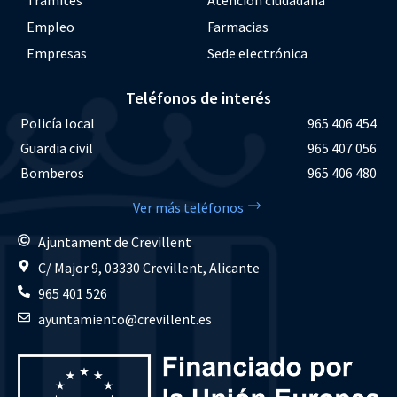
Trámites
Atención ciudadana
Empleo
Farmacias
Empresas
Sede electrónica
Teléfonos de interés
Policía local
965 406 454
Guardia civil
965 407 056
Bomberos
965 406 480
Ver más teléfonos
Ajuntament de Crevillent
C/ Major 9, 03330 Crevillent, Alicante
965 401 526
ayuntamiento@crevillent.es