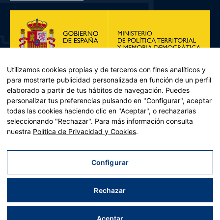
Utilizamos cookies propias y de terceros con fines analíticos y
para mostrarte publicidad personalizada en función de un perfil
elaborado a partir de tus hábitos de navegación. Puedes
personalizar tus preferencias pulsando en "Configurar", aceptar
todas las cookies haciendo clic en "Aceptar", o rechazarlas
seleccionando "Rechazar". Para más información consulta
Plan de Recuperación, Transformación y Resiliencia – Financiado por
nuestra
Política de Privacidad y Cookies
.
la Unión Europea << Next Generation EU>> Mecanismo de
Recuperación y resiliencia, establecido por el Reglamento (UE)
2021/241 del Parlamento Europeo y del Consejo, de 12 de febrero
Configurar
de 2021. Componente 11, Inversión 2 del PRTR gestionado por el
Ministerio de Política territorial.
Rechazar
Aviso legal
|
Política de privacidad
|
Política de cookies
|
Accesibilidad
|
Mapa web
| Desarrollado por
Tres
tristes
tigres
Aceptar