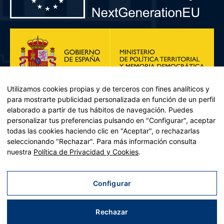
Utilizamos cookies propias y de terceros con fines analíticos y
para mostrarte publicidad personalizada en función de un perfil
elaborado a partir de tus hábitos de navegación. Puedes
personalizar tus preferencias pulsando en "Configurar", aceptar
todas las cookies haciendo clic en "Aceptar", o rechazarlas
seleccionando "Rechazar". Para más información consulta
Plan de Recuperación, Transformación y Resiliencia – Financiado por
nuestra
Política de Privacidad y Cookies
.
la Unión Europea << Next Generation EU>> Mecanismo de
Recuperación y resiliencia, establecido por el Reglamento (UE)
2021/241 del Parlamento Europeo y del Consejo, de 12 de febrero
Configurar
de 2021. Componente 11, Inversión 2 del PRTR gestionado por el
Ministerio de Política territorial.
Rechazar