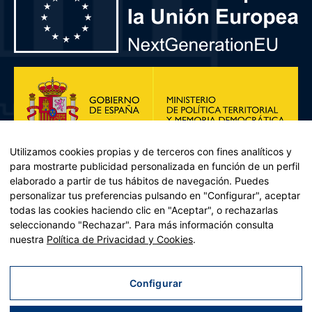
Utilizamos cookies propias y de terceros con fines analíticos y
para mostrarte publicidad personalizada en función de un perfil
elaborado a partir de tus hábitos de navegación. Puedes
personalizar tus preferencias pulsando en "Configurar", aceptar
todas las cookies haciendo clic en "Aceptar", o rechazarlas
seleccionando "Rechazar". Para más información consulta
Plan de Recuperación, Transformación y Resiliencia – Financiado por
nuestra
Política de Privacidad y Cookies
.
la Unión Europea << Next Generation EU>> Mecanismo de
Recuperación y resiliencia, establecido por el Reglamento (UE)
2021/241 del Parlamento Europeo y del Consejo, de 12 de febrero
Configurar
de 2021. Componente 11, Inversión 2 del PRTR gestionado por el
Ministerio de Política territorial.