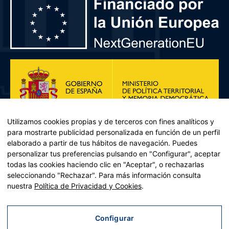
Utilizamos cookies propias y de terceros con fines analíticos y
para mostrarte publicidad personalizada en función de un perfil
elaborado a partir de tus hábitos de navegación. Puedes
personalizar tus preferencias pulsando en "Configurar", aceptar
todas las cookies haciendo clic en "Aceptar", o rechazarlas
seleccionando "Rechazar". Para más información consulta
Plan de Recuperación, Transformación y Resiliencia – Financiado por
nuestra
Política de Privacidad y Cookies
.
la Unión Europea << Next Generation EU>> Mecanismo de
Recuperación y resiliencia, establecido por el Reglamento (UE)
2021/241 del Parlamento Europeo y del Consejo, de 12 de febrero
Configurar
de 2021. Componente 11, Inversión 2 del PRTR gestionado por el