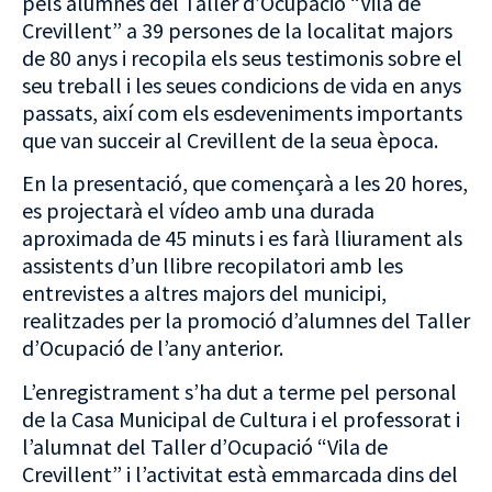
pels alumnes del Taller d’Ocupació “Vila de
Crevillent” a 39 persones de la localitat majors
de 80 anys i recopila els seus testimonis sobre el
seu treball i les seues condicions de vida en anys
passats, així com els esdeveniments importants
que van succeir al Crevillent de la seua època.
En la presentació, que començarà a les 20 hores,
es projectarà el vídeo amb una durada
aproximada de 45 minuts i es farà lliurament als
assistents d’un llibre recopilatori amb les
entrevistes a altres majors del municipi,
realitzades per la promoció d’alumnes del Taller
d’Ocupació de l’any anterior.
L’enregistrament s’ha dut a terme pel personal
de la Casa Municipal de Cultura i el professorat i
l’alumnat del Taller d’Ocupació “Vila de
Crevillent” i l’activitat està emmarcada dins del