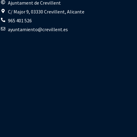
s
Ajuntament de Crevillent
C/ Major 9, 03330 Crevillent, Alicante
965 401 526
ayuntamiento@crevillent.es