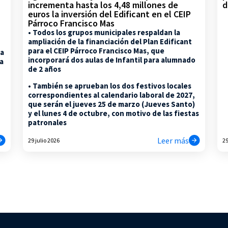
d
incrementa hasta los 4,48 millones de
euros la inversión del Edificant en el CEIP
Párroco Francisco Mas
• Todos los grupos municipales respaldan la
ampliación de la financiación del Plan Edificant
para el CEIP Párroco Francisco Mas, que
la
incorporará dos aulas de Infantil para alumnado
na
de 2 años
• También se aprueban los dos festivos locales
correspondientes al calendario laboral de 2027,
que serán el jueves 25 de marzo (Jueves Santo)
y el lunes 4 de octubre, con motivo de las fiestas
patronales
Leer más
29 julio 2026
29