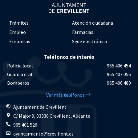
Trámites
Atención ciudadana
Empleo
Farmacias
Empresas
Sede electrónica
Teléfonos de interés
Policía local
965 406 454
Guardia civil
965 407 056
Bomberos
965 406 480
Ver más teléfonos
Ajuntament de Crevillent
C/ Major 9, 03330 Crevillent, Alicante
965 401 526
ayuntamiento@crevillent.es