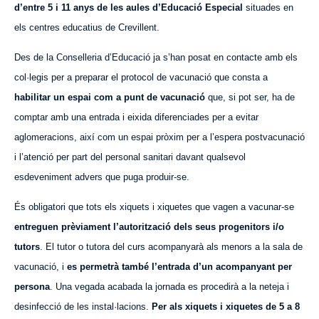
d’
entre 5 i 11 anys
de
les aules d’Educació Especial
situades en
els centres educatius de Crevillent.
Des de la Conselleria d’Educació ja s’han posat en contacte amb els
col·legis per a preparar el protocol de vacunació que consta a
habilitar un espai com a punt de vacunació
que, si pot ser, ha de
comptar amb una entrada i eixida diferenciades per a evitar
aglomeracions, així com un espai pròxim per a l’espera postvacunació
i l’atenció per part del personal sanitari davant qualsevol
esdeveniment advers que puga produir-se.
És obligatori que tots els xiquets i xiquetes que vagen a vacunar-se
entreguen prèviament l’autorització dels seus progenitors i/o
tutors
. El tutor o tutora del curs acompanyarà als menors a la sala de
vacunació, i
es permetrà també l’entrada d’un acompanyant per
persona
. Una vegada acabada la jornada es procedirà a la neteja i
desinfecció de les instal·lacions.
Per als xiquets i xiquetes de 5 a 8