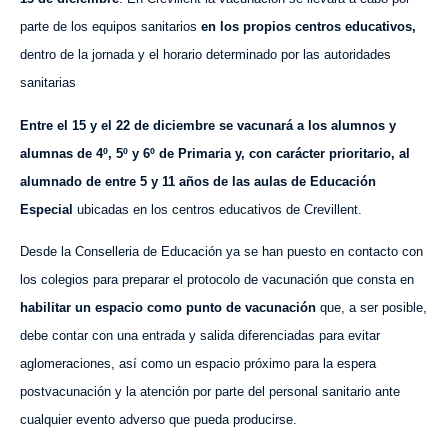
parte de los equipos sanitarios
en los propios centros educativos,
dentro de la jornada y el horario determinado por las autoridades
sanitarias
Entre el 15 y el 22 de diciembre se vacunará a los alumnos
y
alumnas de
4º,
5º
y 6º de
P
rimaria y, con carácter prioritario, a
l
alumnado de
entre 5 y 11 años
de
las aulas de
E
ducación
E
special
ubicadas en los centros educativos de Crevillent.
Desde la Conselleria de Educación ya se han puesto en contacto con
los colegios para
preparar
el protocolo de vacunación que consta
en
habilitar un espacio como punto de vacunación
que, a ser posible,
debe contar con una entrada y salida
diferenciadas
para evitar
aglomeraciones,
así como
un espacio próximo para la espera
postvacunación y la atención por parte del personal sanitario
ante
cualquier evento adverso que pueda producir
se.