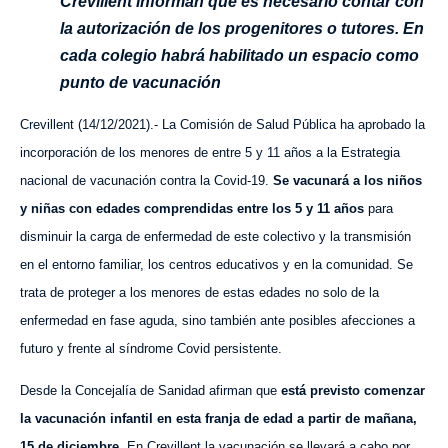
Crevillent informan que
es necesario contar con
la autorización
de
los progenitores o tutores. En
cada colegio habrá habilitado un espacio como
punto de vacunación
Crevillent (
14
/
12
/2021).- La Comisión de S
alud
Pública ha aprobado l
a
incorporación de los
menores de entre
5 y 11 años a la Estrategia
nacional de vacunación contra la Covid-19.
Se vacunará a los niños
y niñas
con edades comprendidas
entre
los
5 y 11 años
para
disminuir la carga de enfermedad de este colectivo y la transmisión
en el entorno familiar, los centros educativos y en la comunidad. Se
trata de proteger a los menores de estas edades no solo de la
enfermedad en fase aguda, sino también ante posibles afecciones a
futuro y frente al síndrome Covid persistente.
Desde la Concejalía de Sanidad afirman que
está previsto comenzar
la vacunación infantil en esta franja de edad a partir de
mañana,
15 de diciembre
.
En
Crevillent
la vacunación
se llevará a cabo por