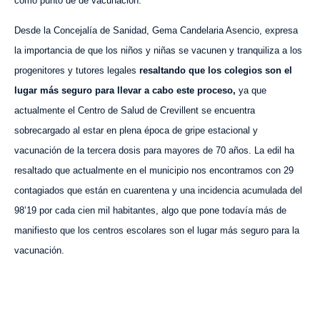
como punto de
de vacunación.
Desde la Concejalía de Sanidad, Gema Candelaria Asencio, expresa
la importancia de
que los niños y niñas se vacunen
y tranquiliza a los
progenitores y tutores legales
resaltando
que los colegios son el
lugar más seguro para llevar a cabo este proceso,
ya
que
actualmente el
C
entro de Salud
de Crevillent
se encuentra
s
obrecargado
al estar en
plena
época de gripe estacional
y
vacunación de la tercera dosis para mayores de 70 años.
La edil ha
resaltado que actualmente en el
municipio nos encontramos con 29
contagiados que están en cuarentena y una incidencia acumulada del
98’19 por cada cien mil habitantes,
algo que pone todavía más de
manifiesto que los centros escolares son el lugar más seguro para la
vacunación
.