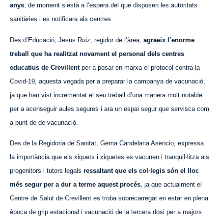
anys
, de moment s’està a l’espera del que disposen les autoritats
sanitàries i es notificara als centres.
Des d’Educació, Jesus Ruiz, regidor de l’àrea,
agraeix l’enorme
treball que ha realitzat novament el personal dels centres
educatius de Crevillent
per a posar en marxa el protocol contra la
Covid-19, aquesta vegada per a preparar la campanya de vacunació,
ja que han vist incrementat el seu treball d’una manera molt notable
per a aconseguir aules segures i ara un espai segur que servisca com
a punt de de vacunació.
Des de la Regidoria de Sanitat, Gema Candelaria Asencio, expressa
la importància que els xiquets i xiquetes es vacunen i tranquil·litza als
progenitors i tutors legals
ressaltant que els col·legis són el lloc
més segur per a dur a terme aquest procés
, ja que actualment el
Centre de Salut de Crevillent es troba sobrecarregat en estar en plena
època de grip estacional i vacunació de la tercera dosi per a majors