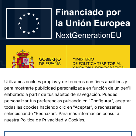
Utilizamos cookies propias y de terceros con fines analíticos y
para mostrarte publicidad personalizada en función de un perfil
elaborado a partir de tus hábitos de navegación. Puedes
personalizar tus preferencias pulsando en "Configurar", aceptar
todas las cookies haciendo clic en "Aceptar", o rechazarlas
seleccionando "Rechazar". Para más información consulta
Plan de Recuperación, Transformación y Resiliencia – Financiado por
nuestra
Política de Privacidad y Cookies
.
la Unión Europea << Next Generation EU>> Mecanismo de
Recuperación y resiliencia, establecido por el Reglamento (UE)