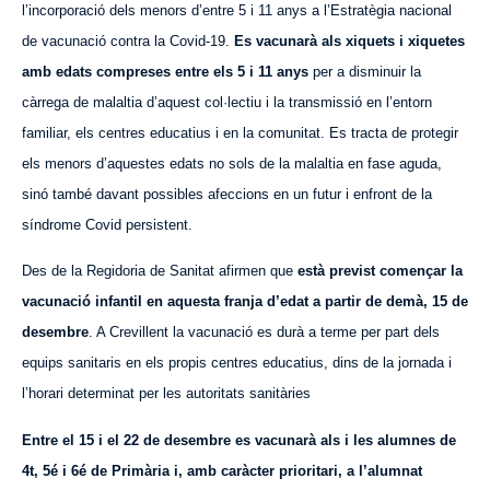
l’incorporació dels menors d’entre 5 i 11 anys a l’Estratègia nacional
de vacunació contra la Covid-19.
Es vacunarà als xiquets i xiquetes
amb edats compreses entre els 5 i 11 anys
per a disminuir la
càrrega de malaltia d’aquest col·lectiu i la transmissió en l’entorn
familiar, els centres educatius i en la comunitat. Es tracta de protegir
els menors d’aquestes edats no sols de la malaltia en fase aguda,
sinó també davant possibles afeccions
en un
futur i enfront de la
síndrome Covid persistent.
Des de la Regidoria de Sanitat afirmen que
està previst començar la
vacunació infantil en aquesta franja d’edat a partir de demà, 15 de
desembre
. A Crevillent la vacunació es durà a terme per part dels
equips sanitaris en els propis centres educatius, dins de la jornada i
l’horari determinat per les autoritats sanitàries
Entre el 15 i el 22 de desembre es vacunarà als
i les
alumnes de
4t, 5é i 6é de
P
rimària i, amb caràcter prioritari,
a l’alumnat