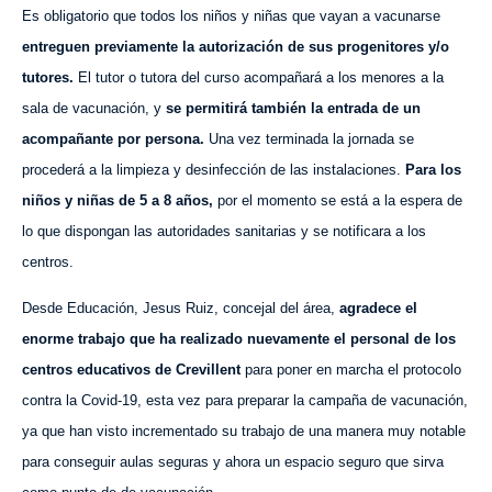
Es obligatorio que t
odos los niños y niñas que vayan a vacunarse
entreg
uen
previamente la autorización de sus progenitores y/o
tutores.
El tutor o tutora
del curso acompaña
rá
a los
menores
a la
sala de vacunación,
y
se permitirá también la entrada de un
acompañante
por persona
.
Una vez terminada la
jornada
se
procederá
a
la limpieza y desinfección de las instalaciones.
Para los
niños
y niñas
de 5 a 8 años,
por el momento se está a la espera de
lo que dispongan las autoridades sanitarias y se notificara a los
centros.
Desde Educación, Jesus Ruiz,
c
oncejal del área,
agradece el
enorme trabajo que ha realizado nuevamente
el personal de
los
centros educativos
de Crevillent
para poner en marcha el protocolo
contra la
Covid-19, esta
vez para preparar la campaña de
vacunación,
ya que
han visto
incrementado
su
trabajo de
una manera
muy notable
para conseguir aulas seguras y ahora
un
espacio seguro
que sirva