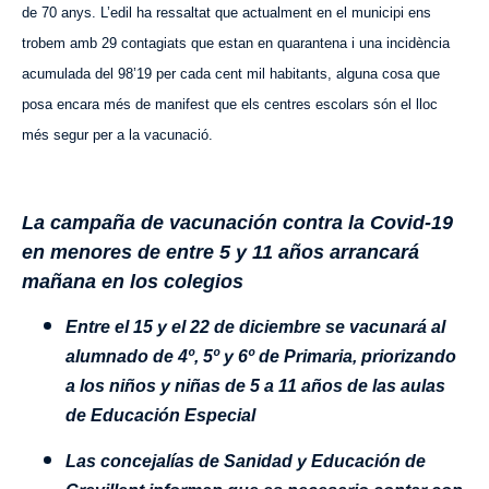
de 70 anys. L’edil ha ressaltat que actualment en el municipi ens
trobem amb 29 contagiats que estan en quarantena i una incidència
acumulada del 98’19 per cada cent mil habitants, alguna cosa que
posa encara més de manifest que els centres escolars són el lloc
més segur per a la vacunació.
La campaña de vacunación
contra la
Covid-19
en menores
de entre 5 y 11 años
arrancará
mañana en los colegios
E
ntre el 15 y el 22 de diciembre se vacunará al
alumnado de 4º,
5º
y 6º de Primaria, priorizando
a los
niños
y
niñas
de 5
a
11 años
de
las aulas
de
Ed
ucación
E
special
Las concejalías de Sanidad y Educación de