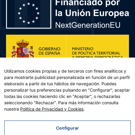
Utilizamos cookies propias y de terceros con fines analíticos y
para mostrarte publicidad personalizada en función de un perfil
elaborado a partir de tus hábitos de navegación. Puedes
personalizar tus preferencias pulsando en "Configurar", aceptar
todas las cookies haciendo clic en "Aceptar", o rechazarlas
seleccionando "Rechazar". Para más información consulta
Plan de Recuperación, Transformación y Resiliencia – Financiado por
nuestra
Política de Privacidad y Cookies
.
la Unión Europea << Next Generation EU>> Mecanismo de
Recuperación y resiliencia, establecido por el Reglamento (UE)
2021/241 del Parlamento Europeo y del Consejo, de 12 de febrero
Configurar
de 2021. Componente 11, Inversión 2 del PRTR gestionado por el