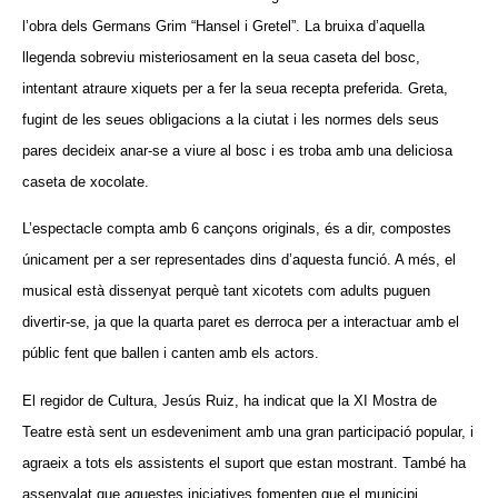
l’obra dels Germans Grim “Hansel i Gretel”. La bruixa d’aquella
llegenda sobreviu misteriosament en la seua caseta del bosc,
intentant atraure xiquets per a fer la seua recepta preferida. Greta,
fugint de les seues obligacions a la ciutat i les normes dels seus
pares decideix anar-se a viure al bosc i es troba amb una deliciosa
caseta de xocolate.
L’espectacle compta amb 6 cançons originals, és a dir, compostes
únicament per a ser representades dins d’aquesta funció. A més, el
musical està dissenyat perquè tant xicotets com adults puguen
divertir-se, ja que la quarta paret es derroca per a interactuar amb el
públic fent que ballen i canten amb els actors.
El regidor de Cultura, Jesús Ruiz, ha indicat que la XI Mostra de
Teatre està sent un esdeveniment amb una gran participació popular, i
agraeix a tots els assistents el suport que estan mostrant. També ha
assenyalat que aquestes iniciatives fomenten que el municipi