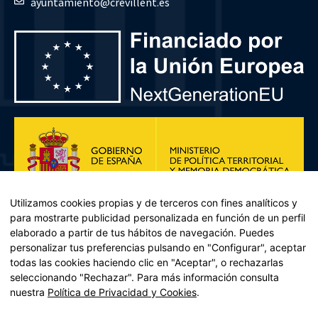
ayuntamiento@crevillent.es
Utilizamos cookies propias y de terceros con fines analíticos y
para mostrarte publicidad personalizada en función de un perfil
elaborado a partir de tus hábitos de navegación. Puedes
personalizar tus preferencias pulsando en "Configurar", aceptar
todas las cookies haciendo clic en "Aceptar", o rechazarlas
seleccionando "Rechazar". Para más información consulta
Plan de Recuperación, Transformación y Resiliencia – Financiado por
nuestra
Política de Privacidad y Cookies
.
la Unión Europea << Next Generation EU>> Mecanismo de