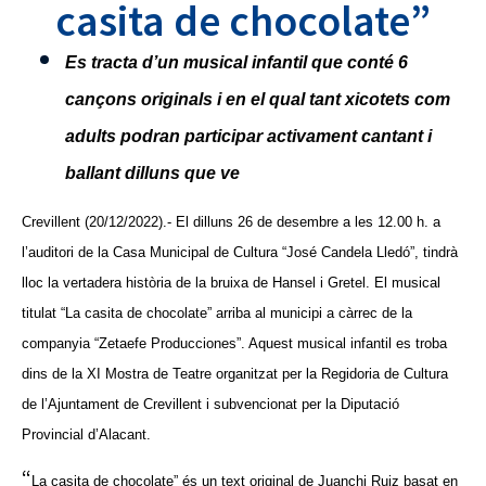
casita de chocolate”
Es tracta d’un musical infantil que conté 6
cançons originals i en el qual tant xicotets com
adults podran participar activament cantant i
ballant dilluns que ve
Crevillent (20/12/2022).- El dilluns 26 de desembre a les 12.00 h. a
l’auditori de la Casa Municipal de Cultura “José Candela Lledó”, tindrà
lloc la vertadera història de la bruixa de Hansel i Gretel. El musical
titulat “
La casita de chocolate
” arriba al municipi a càrrec de la
companyia “Zetaefe Producciones”. Aquest musical infantil es troba
dins de la XI Mostra de Teatre organitzat per la Regidoria de Cultura
de l’Ajuntament de Crevillent i subvencionat per la Diputació
Provincial d’Alacant.
“
La casita de chocolate
” és un text original de Juanchi Ruiz basat en