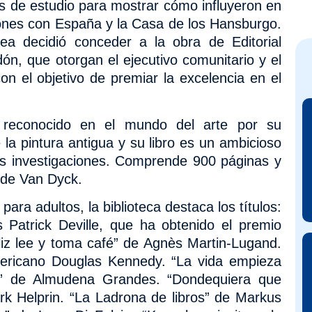
as de estudio para mostrar cómo influyeron en
ciones con España y la Casa de los Hansburgo.
ea decidió conceder a la obra de Editorial
dón, que otorgan el ejecutivo comunitario y el
on el objetivo de premiar la excelencia en el
 reconocido en el mundo del arte por su
 la pintura antigua y su libro es un ambicioso
sus investigaciones. Comprende 900 páginas y
 de Van Dyck.
ra adultos, la biblioteca destaca los títulos:
és Patrick
Deville, que ha obtenido el premio
liz lee y toma café” de Agnès Martin-Lugand.
americano Douglas Kennedy. “La vida empieza
a” de Almudena Grandes. “Dondequiera que
k Helprin. “La Ladrona de libros” de Markus