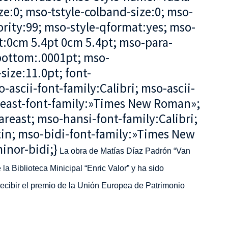
e:0; mso-tstyle-colband-size:0; mso-
ority:99; mso-style-qformat:yes; mso-
t:0cm 5.4pt 0cm 5.4pt; mso-para-
ottom:.0001pt; mso-
ize:11.0pt; font-
o-ascii-font-family:Calibri; mso-ascii-
reast-font-family:»Times New Roman»;
reast; mso-hansi-font-family:Calibri;
in; mso-bidi-font-family:»Times New
inor-bidi;}
La obra de Matías Díaz Padrón “Van
 la Biblioteca Minicipal “Enric Valor” y
ha sido
recibir el premio de la Unión Europea de Patrimonio