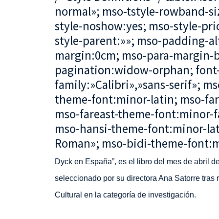
normal»; mso-tstyle-rowband-siz
style-noshow:yes; mso-style-pri
style-parent:»»; mso-padding-al
margin:0cm; mso-para-margin-b
pagination:widow-orphan; font-s
family:»Calibri»,»sans-serif»; ms
theme-font:minor-latin; mso-fa
mso-fareast-theme-font:minor-fa
mso-hansi-theme-font:minor-lat
Roman»; mso-bidi-theme-font:m
Dyck en España”, es el libro del mes de abril de
seleccionado por su directora Ana Satorre tras 
Cultural en la categoría de investigación.