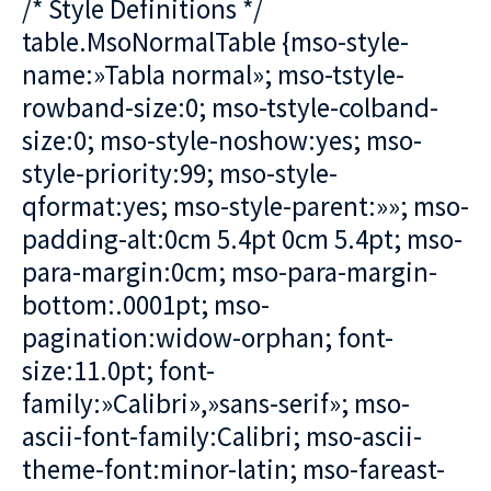
/* Style Definitions */
table.MsoNormalTable {mso-style-
name:»Tabla normal»; mso-tstyle-
rowband-size:0; mso-tstyle-colband-
size:0; mso-style-noshow:yes; mso-
style-priority:99; mso-style-
qformat:yes; mso-style-parent:»»; mso-
padding-alt:0cm 5.4pt 0cm 5.4pt; mso-
para-margin:0cm; mso-para-margin-
bottom:.0001pt; mso-
pagination:widow-orphan; font-
size:11.0pt; font-
family:»Calibri»,»sans-serif»; mso-
ascii-font-family:Calibri; mso-ascii-
theme-font:minor-latin; mso-fareast-