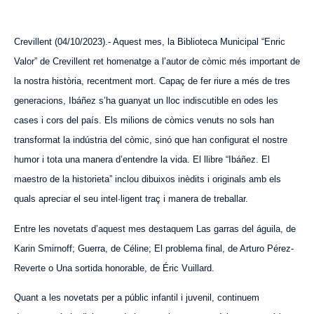
Crevillent (0
4
/10/2023).- Aquest mes, la Biblioteca Municipal “Enric
Valor” de Crevillent ret homenatge a l’autor de còmic més important de
la nostra història, recentment mort. Capaç de fer riure a més de tres
generacions, Ibáñez s’ha guanyat un lloc indiscutible en odes les
cases i cors del país. Els milions de còmics venuts no sols han
transformat la indústria del còmic, sinó que han configurat el nostre
humor i tota una manera d’entendre la vida. El llibre “Ibáñez. El
maestro de la historieta” inclou dibuixos inèdits i originals amb els
quals apreciar el seu intel·ligent traç i manera de treballar.
Entre les novetats d’aquest mes destaquem Las garras del águila, de
Karin Smirnoff; Guerra, de Céline; El problema final, de Arturo Pérez-
Reverte o Una sortida honorable, de Éric Vuillard.
Quant a les novetats per a públic infantil i juvenil, continuem