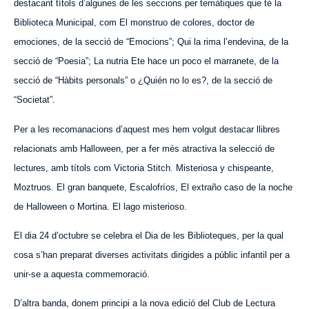
destacant títols d’algunes de les seccions per temàtiques que té la
Biblioteca Municipal, com El monstruo de colores, doctor de
emociones, de la secció de “Emocions”; Qui la rima l’endevina, de la
secció de “Poesia”; La nutria Ete hace un poco el marranete, de la
secció de “Hàbits personals” o ¿Quién no lo es?, de la secció de
“Societat”.
Per a les recomanacions d’aquest mes hem volgut destacar llibres
relacionats amb Halloween, per a fer més atractiva la selecció de
lectures, amb títols com Victoria Stitch. Misteriosa y chispeante,
Moztruos. El gran banquete, Escalofríos, El extraño caso de la noche
de Halloween o Mortina. El lago misterioso.
El dia 24 d’octubre se celebra el Dia de les Biblioteques, per la qual
cosa s’han preparat diverses activitats dirigides a públic infantil per a
unir-se a aquesta commemoració.
D’altra banda, donem principi a la nova edició del Club de Lectura