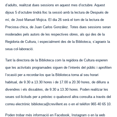
d’adults, realitzat dues sessions en aquest mes d’octubre. Aquest
dijous 5 d’octubre tindrà lloc la sessió amb la lectura de Después de
mí, de José Manuel Mojica. El dia 26 serà el torn de la lectura de
Preciosa chica, de Juan Carlos González. Totes dues sessions seran
moderades pels autors de les respectives obres, als qui des de la
Regidoria de Cultura, i especialment des de la Biblioteca, s’agraeix la
seua col·laboració.
Tant la directora de la Biblioteca com la regidora de Cultura esperen
que les activitats programades siguen de l’interés del públic i aprofiten
l’ocasió per a recordar-los que la Biblioteca torna al seu horari
habitual, de 9.30 a 13.30 hores i de 17.00 a 20.30 hores, de dilluns a
divendres i els dissabtes, de 9.30 a 13.30 hores. Poden realitzar les
seues sol·licituds per a préstec o qualsevol altra consulta a través del
correu electrònic biblioteca@crevillent.es o en el telèfon 965 40 65 10.
Poden trobar més informació en Facebook, Instagram o en la web