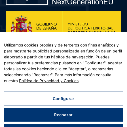
Utilizamos cookies propias y de terceros con fines analíticos y
para mostrarte publicidad personalizada en función de un perfil
elaborado a partir de tus hábitos de navegación. Puedes
personalizar tus preferencias pulsando en "Configurar", aceptar
todas las cookies haciendo clic en "Aceptar", o rechazarlas
seleccionando "Rechazar". Para más información consulta
Plan de Recuperación, Transformación y Resiliencia – Financiado por
nuestra
Política de Privacidad y Cookies
.
la Unión Europea << Next Generation EU>> Mecanismo de
Recuperación y resiliencia, establecido por el Reglamento (UE)
2021/241 del Parlamento Europeo y del Consejo, de 12 de febrero
Configurar
de 2021. Componente 11, Inversión 2 del PRTR gestionado por el
Ministerio de Política territorial.
Rechazar
Aviso legal
|
Política de privacidad
|
Política de cookies
|
Accesibilidad
|
Mapa web