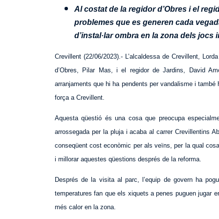
Al costat de la regidor d’Obres i el regi
problemes que es generen cada vegada q
d’instal·lar ombra en la zona dels jocs i
Crevillent (22/06/2023).- L’alcaldessa de Crevillent, Lorda
d’Obres, Pilar Mas, i el regidor de Jardins, David Amo
arranjaments que hi ha pendents per vandalisme i també
força a Crevillent.
Aquesta qüestió és una cosa que preocupa especialmen
arrossegada per la pluja i acaba al carrer Crevillentins 
conseqüent cost econòmic per als veïns, per la qual cosa 
i millorar aquestes qüestions després de la reforma.
Després de la visita al parc, l’equip de govern ha pog
temperatures fan que els xiquets a penes puguen jugar en 
més calor en la zona.