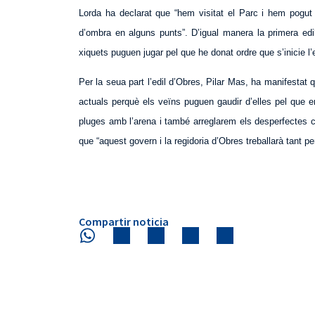
Lorda ha declarat que “hem visitat el Parc i hem pogut
d’ombra en alguns punts”. D’igual manera la primera ed
xiquets puguen jugar pel que he donat ordre que s’inicie l’e
Per la seua part l’edil d’Obres, Pilar Mas, ha manifestat qu
actuals perquè els veïns puguen gaudir d’elles pel que
pluges amb l’arena i també arreglarem els desperfectes c
que “aquest govern i la regidoria d’Obres treballarà tant p
Compartir noticia