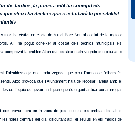
dor de Jardins, la primera edil ha conegut els
ue plou i ha declare que s’estudiarà la possibilitat
nfantils
 Aznar, ha visitat en el dia de hui el Parc Nou al costat de la regidor
rós. Allí ha pogut conéixer al costat dels tècnics municipals els
 ha comprovat la problemàtica que existeix cada vegada que plou amb
t l’alcaldessa ja que cada vegada que plou l’arena de *albero és
Absents. Això provoca que l’Ajuntament haja de reposar l’arena amb el
des de l’equip de govern indiquen que és urgent actuar per a arreglar
ut comprovar com en la zona de jocs no existeix ombra i les altes
les hores centrals del dia, dificultant així el seu ús en els mesos de