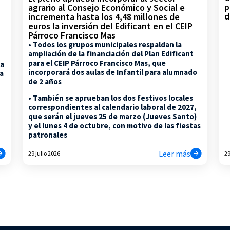
p
agrario al Consejo Económico y Social e
d
incrementa hasta los 4,48 millones de
euros la inversión del Edificant en el CEIP
Párroco Francisco Mas
• Todos los grupos municipales respaldan la
ampliación de la financiación del Plan Edificant
para el CEIP Párroco Francisco Mas, que
la
incorporará dos aulas de Infantil para alumnado
na
de 2 años
• También se aprueban los dos festivos locales
correspondientes al calendario laboral de 2027,
que serán el jueves 25 de marzo (Jueves Santo)
y el lunes 4 de octubre, con motivo de las fiestas
patronales
Leer más
29 julio 2026
29