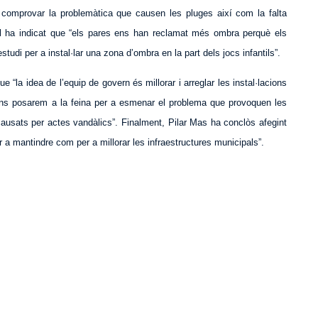
 comprovar la problemàtica que causen les pluges així com la falta
il ha indicat que “els pares ens han reclamat més ombra perquè els
studi per a instal·lar una zona d’ombra en la part dels jocs infantils”.
e “la idea de l’equip de govern és millorar i arreglar les instal·lacions
 ens posarem a la feina per a esmenar el problema que provoquen les
ausats per actes vandàlics”. Finalment, Pilar Mas ha conclòs afegint
er a mantindre com per a millorar les infraestructures municipals”.