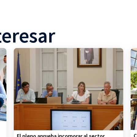
teresar
C
El pleno aprueba incorporar al sector