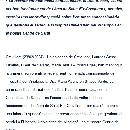
L
a recentment nomenada comissionada, la Dra. Blasco, vetlarà
pel bon funcionament de l’àrea de Salut Elx-Crevillent i, per això,
exercirà una labor d’inspecció sobre l’empresa concessionària
que gestiona el servici a l’Hospital Universitari del Vinalopó i en
el nostre Centre de Salut
Crevillent (23/02/2024).- L’alcaldessa de Crevillent, Lo
urdes
Aznar
Miralles, i l’edil de Sanitat, María Jesús Alfonso Egea, han mantingut
la primera reunió amb l
a recentment nomenada
comissionada de
l’Hospital del Vinalopó, la Dra. María Asunción Blasco Verdú. La
primera edil ha afirmat que “la Dra. Blasco, nomenada per la
Conselleria de Sanitat, és l’encarregada de vetlar pel bon
funcionament de l’àrea de Salut Elx-Crevillent i, per a això, exercix
una labor d’inspecció sobre l’empresa concessionària que gestiona el
servici a l’Hospital Universitari del Vinalopó i
en
el nostre Centre de