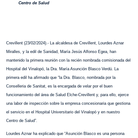
Centro de Salud
Crevillent (
2
3
/
0
2
/202
4
).- La alcaldesa de Crevillent, Lourdes Aznar
Miralles, y la edil de Sanidad, María Jesús Alfonso Egea, han
mantenido la primera reunión con la recién nombrada comisionada del
Hospital del Vinalopó, la Dra. María Asunción Blasco Verdú. La
primera edil ha afirmado que “la Dra. Blasco, nombrada por la
Conselleria de Sanitat, es la encargada de velar por el buen
funcionamiento del área de Salud Elche-Crevillent y, para ello, ejerce
un
a
labor de inspección sobre la empresa concesionaria
que
gestiona
el
servicio en el
Hospital Universitario del Vinalopó y
en
nuestro
Centro de Salud”.
Lourdes Aznar ha explicado que “Asunción Blasco es una persona