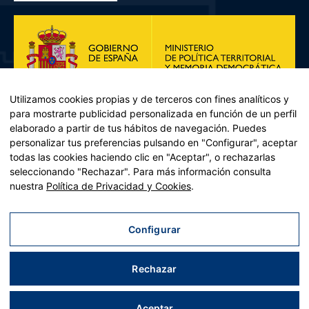
Utilizamos cookies propias y de terceros con fines analíticos y
para mostrarte publicidad personalizada en función de un perfil
elaborado a partir de tus hábitos de navegación. Puedes
personalizar tus preferencias pulsando en "Configurar", aceptar
todas las cookies haciendo clic en "Aceptar", o rechazarlas
seleccionando "Rechazar". Para más información consulta
Plan de Recuperación, Transformación y Resiliencia – Financiado por
nuestra
Política de Privacidad y Cookies
.
la Unión Europea << Next Generation EU>> Mecanismo de
Recuperación y resiliencia, establecido por el Reglamento (UE)
2021/241 del Parlamento Europeo y del Consejo, de 12 de febrero
Configurar
de 2021. Componente 11, Inversión 2 del PRTR gestionado por el
Ministerio de Política territorial.
Rechazar
Aviso legal
|
Política de privacidad
|
Política de cookies
|
Accesibilidad
|
Mapa web
| Desarrollado por
Tres
tristes
tigres
Aceptar