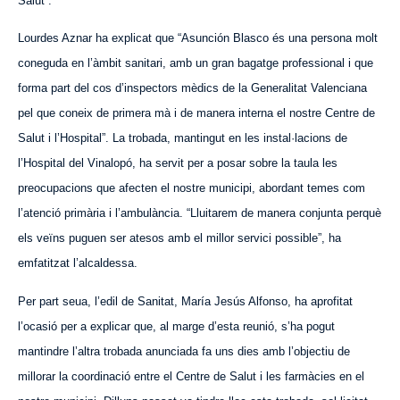
Salut”.
Lourdes Aznar ha explicat que “Asunción Blasco és una persona molt
coneguda en l’àmbit sanitari, amb un gran bagatge professional i que
forma part del cos d’inspectors mèdics de la Generalitat Valenciana
pel que coneix de primera mà i de manera interna el nostre Centre de
Salut i l’Hospital”. La trobada, mantingut en les instal·lacions de
l’Hospital del Vinalopó, ha servit per a posar sobre la taula les
preocupacions que afecten el nostre municipi, abordant temes com
l’atenció primària i l’ambulància. “Lluitarem de manera conjunta perquè
els veïns puguen ser atesos amb el millor servici possible”, ha
emfatitzat l’alcaldessa.
Per part seua, l’edil de Sanitat, María Jesús Alfonso, ha aprofitat
l’ocasió per a explicar que, al marge d’esta reunió, s’ha pogut
mantindre l’altra trobada anunciada fa uns dies amb l’objectiu de
millorar la coordinació entre el Centre de Salut i les farmàcies en el