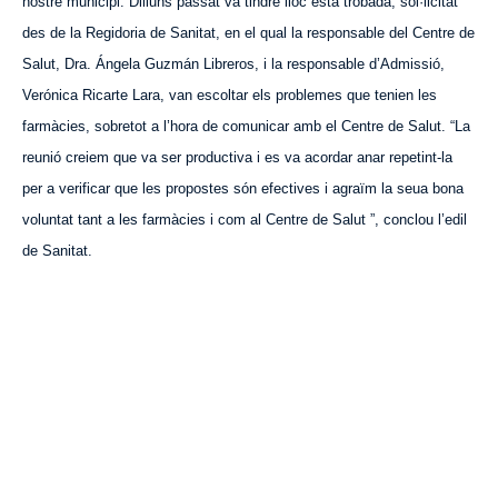
nostre municipi. Dilluns passat va tindre lloc esta trobada, sol·licitat
des de la Regidoria de Sanitat, en el qual la responsable del Centre de
Salut, Dra. Ángela Guzmán Libreros, i la responsable d’Admissió,
Verónica Ricarte Lara, van escoltar els problemes que tenien les
farmàcies, sobretot a l’hora de comunicar amb el Centre de Salut. “La
reunió creiem que va ser productiva i es va acordar anar repetint-la
per a verificar que les propostes són efectives i agraïm la seua bona
voluntat tant a les farmàcies i com al Centre de Salut ”, conclou l’edil
de Sanitat.
VISITA CREVILLENT