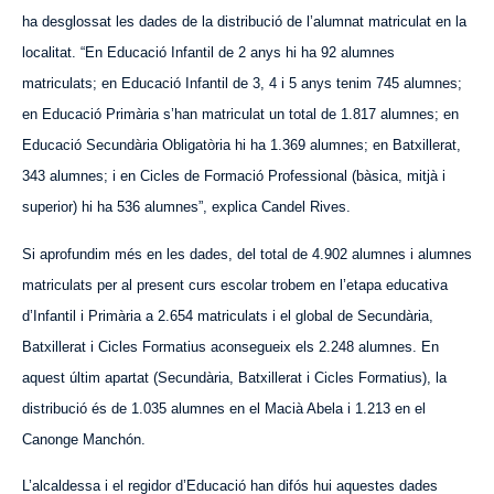
ha desglossat les dades de la distribució de l’alumnat matriculat en la
localitat. “En Educació Infantil de 2 anys hi ha 92 alumnes
matriculats; en Educació Infantil de 3, 4 i 5 anys tenim 745 alumnes;
en Educació Primària s’han matriculat un total de 1.817 alumnes; en
Educació Secundària Obligatòria hi ha 1.369 alumnes; en Batxillerat,
343 alumnes; i en Cicles de Formació Professional (bàsica, mitjà i
superior) hi ha 536 alumnes”, explica Candel Rives.
Si aprofundim més en les dades, del total de 4.902 alumnes i alumnes
matriculats per al present curs escolar trobem en l’etapa educativa
d’Infantil i Primària a 2.654 matriculats i el global de Secundària,
Batxillerat i Cicles Formatius aconsegueix els 2.248 alumnes. En
aquest últim apartat (Secundària, Batxillerat i Cicles Formatius), la
distribució és de 1.035 alumnes en el Macià Abela i 1.213 en el
Canonge Manchón.
L’alcaldessa i el regidor d’Educació han difós hui aquestes dades