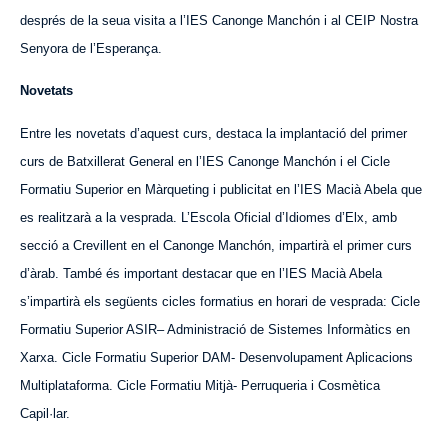
després de la seua visita a l’IES Canonge Manchón i al CEIP
N
ostra
Senyora de l’Esperança.
Novetats
Entre les novetats d’aquest curs, destaca la implantació del primer
curs de Batxillerat General en l’IES Canonge Manchón i el Cicle
Formatiu Superior en Màrqueting i publicitat en l’IES Macià Abela que
es realitzarà a la vesprada. L’Escola Oficial d’Idiomes d’Elx, amb
secció a Crevillent en el Canonge Manchón, impartirà el primer curs
d’àrab. També és important destacar que en l’IES Macià Abela
s’impartirà els següents cicles formatius en horari de vesprada: Cicle
Formatiu Superior
ASIR
– Administració de Sistemes Informàtics en
Xarxa. Cicle Formatiu Superior DAM- Desenvolupament Aplicacions
Multiplataforma. Cicle Formatiu Mitjà- Perruqueria i Cosmètica
Capil·lar.