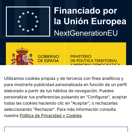
Utilizamos cookies propias y de terceros con fines analíticos y
para mostrarte publicidad personalizada en función de un perfil
elaborado a partir de tus hábitos de navegación. Puedes
personalizar tus preferencias pulsando en "Configurar", aceptar
todas las cookies haciendo clic en "Aceptar", o rechazarlas
seleccionando "Rechazar". Para más información consulta
Plan de Recuperación, Transformación y Resiliencia – Financiado por
nuestra
Política de Privacidad y Cookies
.
la Unión Europea << Next Generation EU>> Mecanismo de
Recuperación y resiliencia, establecido por el Reglamento (UE)