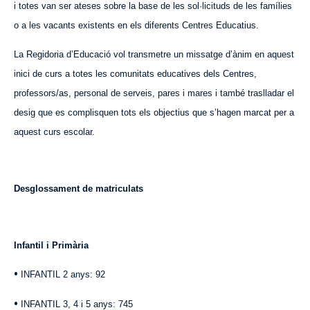
i totes van ser ateses sobre la base de les sol·licituds de les famílies
o a les vacants existents en els diferents Centres Educatius.
La Regidoria d’Educació vol transmetre un missatge d’ànim en aquest
inici de curs a totes les comunitats educatives dels Centres,
professors/as, personal de serveis, pares i mares i també traslladar el
desig que es complisquen tots els objectius que s’hagen marcat per a
aquest curs escolar.
Desglossament de matriculats
Infantil i
Primària
•
INFANTIL 2 anys: 92
•
INFANTIL 3, 4 i 5 anys: 745