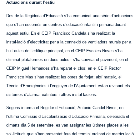
Actuacions durant l’estiu
Des de la Regidoria d’Educació s’ha comunicat una sèrie d’actuacions
que s’han escomés en centres d’educació infantil i primària durant
aquest estiu. En el CEIP Francisco Candela s’ha realitzat la
instal·lació d’electricitat per a la connexió de ventiladors murals per a
huit aules de l’edifique principal; en el CEIP Escoles Noves s’ha
eliminat plataformes en dues aules i s’ha canviat el paviment; en el
CEIP Miguel Hernández s’ha reparat el clos; en el CEIP Rector
Francisco Mas s’han realitzat les obres de forjat; així mateix, el
Tècnic d’Emergències i l’enginyer de l’Ajuntament estan revisant els
sistemes d’alarma, extintors i altres instal·lacions.
Segons informa el Regidor d’Educació, Antonio Candel Rives, en
l’última Comissió d’Escolarització d’Educació Primària, celebrada el
dimarts dia 5 de setembre, es van assignar les últimes places a les
sol·licituds que s’han presentat fora del termini ordinari de matriculació