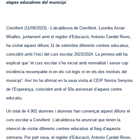
etapes educatives del municipi
Crevillent (11/09/2023).- L’alcaldessa de Crevillent, Lo
urdes
Aznar
Miralles, juntament amb el regidor d’Educació, Antonio Candel Rives,
ha visitat aquest dilluns 11 de setembre diferents centres educatius,
coincidint amb l’inici del curs escolar 2023/2024. La primera edil ha
explicat que “el curs escolar s’ha iniciat amb normalitat i sense cap
incidència ressenyable ni en els col·legis ni en els dos instituts del
municipi”. Així ho ha afirmat en la seua visita al CEIP Nostra Senyora
de l’Esperança, coincidint amb el 50a aniversari d’aquest centre
educatiu.
Un total de 4.902 alumnes i alumnes han començat aquest dilluns el
curs escolar a Crevillent. L’alcaldessa ha anunciat que tenen la
intenció de visitar diferents centres educatius al llarg d’aquesta
setmana.
Per part seua, e
l regidor d’Educació, Antonio Candel Rives,