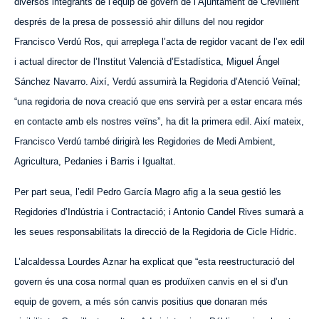
diversos integrants de l’equip de govern de l’Ajuntament de Crevillent
després de la presa de possessió ahir dilluns del nou regidor
Francisco Verdú Ros, qui arreplega l’acta de regidor vacant de l’ex edil
i actual director de l’Institut Valencià d’Estadística, Miguel Ángel
Sánchez Navarro. Així, Verdú assumirà la Regidoria d’Atenció Veïnal;
“una regidoria de nova creació que ens servirà per a estar encara més
en contacte amb els nostres veïns”, ha dit la primera edil. Així mateix,
Francisco Verdú també dirigirà les Regidories de Medi Ambient,
Agricultura, Pedanies i Barris i Igualtat.
Per part seua, l’edil Pedro García Magro afig a la seua gestió les
Regidories d’Indústria i Contractació; i Antonio Candel Rives sumarà a
les seues responsabilitats la direcció de la Regidoria de Cicle Hídric.
L’alcaldessa Lourdes Aznar ha explicat que “esta reestructuració del
govern és una cosa normal quan es produïxen canvis en el si d’un
equip de govern, a més són canvis positius que donaran més